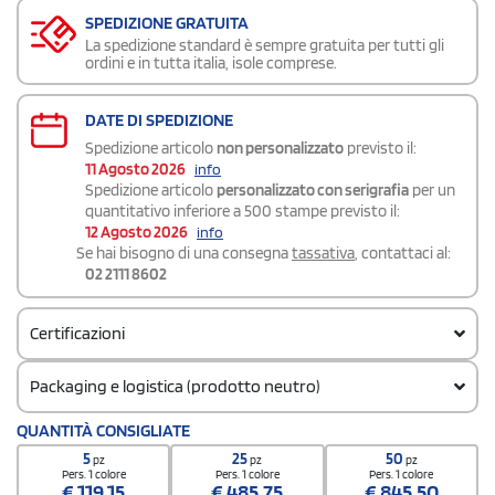
SPEDIZIONE GRATUITA
La spedizione standard è sempre gratuita per tutti gli
ordini e in tutta italia, isole comprese.
DATE DI SPEDIZIONE
Spedizione articolo
non personalizzato
previsto il:
11 Agosto 2026
info
Spedizione articolo
personalizzato con serigrafia
per un
quantitativo inferiore a 500 stampe previsto il:
12 Agosto 2026
info
Se hai bisogno di una consegna
tassativa
, contattaci al:
02 2111 8602
Certificazioni
Packaging e logistica (prodotto neutro)
Codice doganale
QUANTITÀ CONSIGLIATE
4202929190000000000000
5
25
50
pz
pz
pz
Quantità per confezione
Pers. 1 colore
Pers. 1 colore
Pers. 1 colore
€
119,15
€
485,75
€
845,50