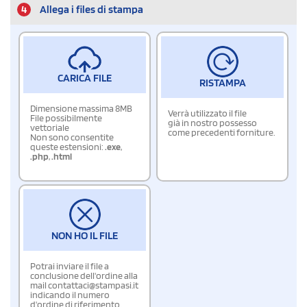
4
Allega i files di stampa
CARICA FILE
RISTAMPA
Dimensione massima 8MB
Verrà utilizzato il file
File possibilmente
già in nostro possesso
vettoriale
come precedenti forniture.
Non sono consentite
queste estensioni:
.exe
,
.php
,
.html
NON HO IL FILE
Potrai inviare il file a
conclusione dell'ordine alla
mail contattaci@stampasi.it
indicando il numero
d'ordine di riferimento.