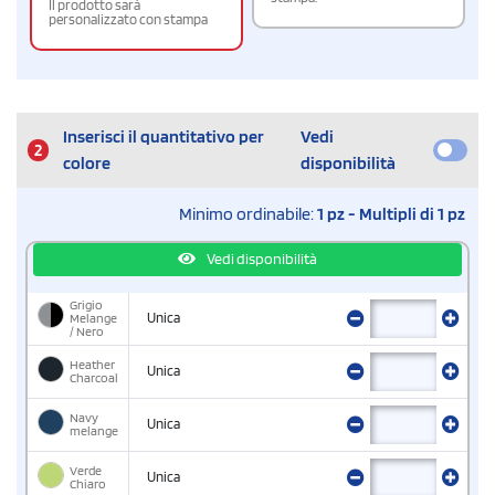
Il prodotto sarà
personalizzato con stampa
Inserisci il quantitativo per
Vedi
2
colore
disponibilità
Minimo ordinabile:
1 pz - Multipli di 1 pz
Vedi disponibilità
Grigio
Melange
Unica
/ Nero
Heather
Unica
Charcoal
Navy
Unica
melange
Verde
Unica
Chiaro