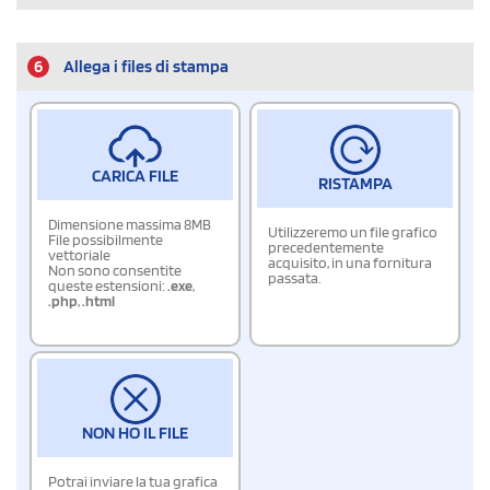
6
Allega i files di stampa
CARICA FILE
RISTAMPA
Dimensione massima 8MB
Utilizzeremo un file grafico
File possibilmente
precedentemente
vettoriale
acquisito, in una fornitura
Non sono consentite
passata.
queste estensioni:
.exe
,
.php
,
.html
NON HO IL FILE
Potrai inviare la tua grafica