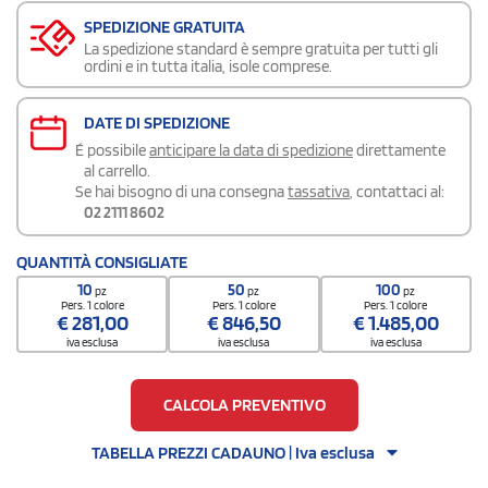
SPEDIZIONE GRATUITA
La spedizione standard è sempre gratuita per tutti gli
ordini e in tutta italia, isole comprese.
DATE DI SPEDIZIONE
É possibile
anticipare la data di spedizione
direttamente
al carrello.
Se hai bisogno di una consegna
tassativa
, contattaci al:
02 2111 8602
QUANTITÀ CONSIGLIATE
10
50
100
pz
pz
pz
Pers. 1 colore
Pers. 1 colore
Pers. 1 colore
€
281,00
€
846,50
€
1.485,00
iva esclusa
iva esclusa
iva esclusa
CALCOLA PREVENTIVO
TABELLA PREZZI CADAUNO | Iva esclusa