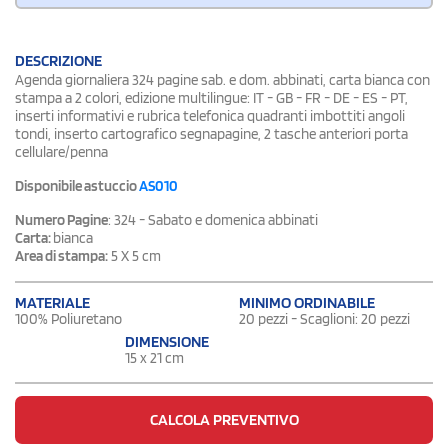
DESCRIZIONE
Agenda giornaliera 324 pagine sab. e dom. abbinati, carta bianca con
stampa a 2 colori, edizione multilingue: IT - GB - FR - DE - ES - PT,
inserti informativi e rubrica telefonica quadranti imbottiti angoli
tondi, inserto cartografico segnapagine, 2 tasche anteriori porta
cellulare/penna
Disponibile astuccio
AS010
Numero Pagine
: 324 - Sabato e domenica abbinati
Carta:
bianca
Area di stampa:
5 X 5 cm
MATERIALE
MINIMO ORDINABILE
100% Poliuretano
20 pezzi - Scaglioni: 20 pezzi
DIMENSIONE
15 x 21 cm
CALCOLA PREVENTIVO