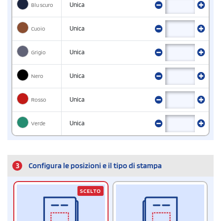
Blu scuro
Unica
Cuoio
Unica
Grigio
Unica
Nero
Unica
Rosso
Unica
Verde
Unica
3
Configura le posizioni e il tipo di stampa
SCELTO