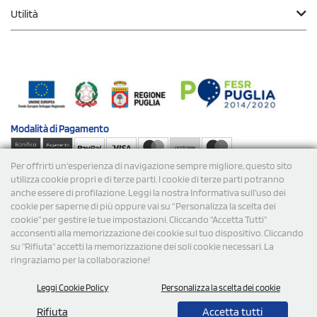
Utilità
Modalità di
Pagamento
Per offrirti un'esperienza di navigazione sempre migliore, questo sito
Spedizioni
utilizza cookie propri e di terze parti. I cookie di terze parti potranno
anche essere di profilazione. Leggi la nostra Informativa sull’uso dei
cookie per saperne di più oppure vai su “Personalizza la scelta dei
cookie” per gestire le tue impostazioni. Cliccando "Accetta Tutti"
acconsenti alla memorizzazione dei cookie sul tuo dispositivo. Cliccando
su "Rifiuta" accetti la memorizzazione dei soli cookie necessari. La
ringraziamo per la collaborazione!
© 2026 StampaSi s.r.l. TUTTI I DIRITTI SONO RISERVATI -
Leggi Cookie Policy
Personalizza la scelta dei cookie
P.Iva/C.F. 09734470967 - N° Rea MI-2110632
Rifiuta
Accetta tutti