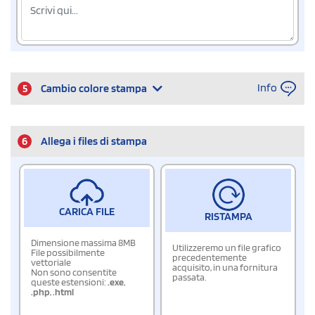
Info
5
Cambio colore stampa
6
Allega i files di stampa
CARICA FILE
RISTAMPA
Dimensione massima 8MB
Utilizzeremo un file grafico
File possibilmente
precedentemente
vettoriale
acquisito, in una fornitura
Non sono consentite
passata.
queste estensioni:
.exe
,
.php
,
.html