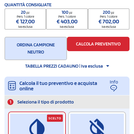
Quantità per scatola
QUANTITÀ CONSIGLIATE
20
20
100
200
pz
pz
pz
Pers. 1 colore
Pers. 1 colore
Pers. 1 colore
€
127,00
€
403,00
€
702,00
iva esclusa
iva esclusa
iva esclusa
CALCOLA PREVENTIVO
ORDINA CAMPIONE
NEUTRO
TABELLA PREZZI CADAUNO | Iva esclusa
Info
Calcola il tuo preventivo e acquista
online
1
Seleziona il tipo di prodotto
SCELTO