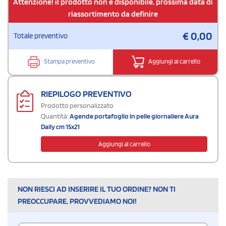
Attenzione! il prodotto non è disponibile, prossima data di
riassortimento da definire
€
0,00
Totale preventivo
Stampa preventivo
Aggiungi al carrello
RIEPILOGO PREVENTIVO
Prodotto personalizzato
Quantità:
Agende portafoglio in pelle giornaliere Aura
Daily cm 15x21
Aggiungi al carrello
NON RIESCI AD INSERIRE IL TUO ORDINE? NON TI
PREOCCUPARE, PROVVEDIAMO NOI!