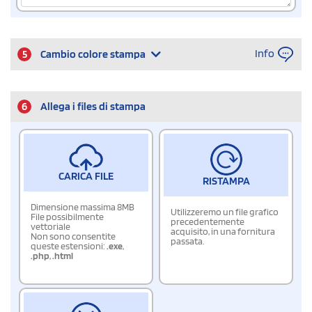
Info
5
Cambio colore stampa
6
Allega i files di stampa
CARICA FILE
RISTAMPA
Dimensione massima 8MB
Utilizzeremo un file grafico
File possibilmente
precedentemente
vettoriale
acquisito, in una fornitura
Non sono consentite
passata.
queste estensioni:
.exe
,
.php
,
.html