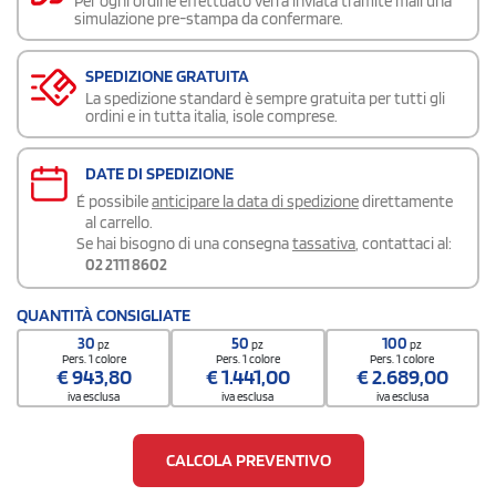
Per ogni ordine effettuato verrà inviata tramite mail una
simulazione pre-stampa da confermare.
SPEDIZIONE GRATUITA
La spedizione standard è sempre gratuita per tutti gli
ordini e in tutta italia, isole comprese.
DATE DI SPEDIZIONE
É possibile
anticipare la data di spedizione
direttamente
al carrello.
Se hai bisogno di una consegna
tassativa
, contattaci al:
02 2111 8602
QUANTITÀ CONSIGLIATE
30
50
100
pz
pz
pz
Pers. 1 colore
Pers. 1 colore
Pers. 1 colore
€
943,80
€
1.441,00
€
2.689,00
iva esclusa
iva esclusa
iva esclusa
CALCOLA PREVENTIVO