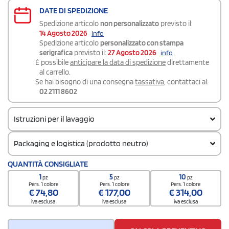
DATE DI SPEDIZIONE
Spedizione articolo
non personalizzato
previsto il:
14 Agosto 2026
info
Spedizione articolo
personalizzato con stampa
serigrafica
previsto il:
27 Agosto 2026
info
É possibile
anticipare la data di spedizione
direttamente
al carrello.
Se hai bisogno di una consegna
tassativa
, contattaci al:
02 2111 8602
Istruzioni per il lavaggio
Packaging e logistica (prodotto neutro)
Quantità per confezione
QUANTITÀ CONSIGLIATE
1
1
5
10
pz
pz
pz
Quantità per scatola
Pers. 1 colore
Pers. 1 colore
Pers. 1 colore
€
74,80
€
177,00
€
314,00
20
iva esclusa
iva esclusa
iva esclusa