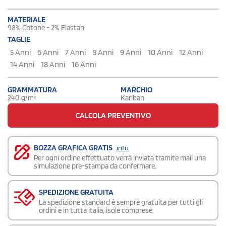
MATERIALE
98% Cotone - 2% Elastan
TAGLIE
5 Anni
6 Anni
7 Anni
8 Anni
9 Anni
10 Anni
12 Anni
14 Anni
18 Anni
16 Anni
GRAMMATURA
MARCHIO
240 g/m²
Kariban
CALCOLA PREVENTIVO
BOZZA GRAFICA GRATIS
info
Per ogni ordine effettuato verrà inviata tramite mail una
simulazione pre-stampa da confermare.
SPEDIZIONE GRATUITA
La spedizione standard è sempre gratuita per tutti gli
ordini e in tutta italia, isole comprese.