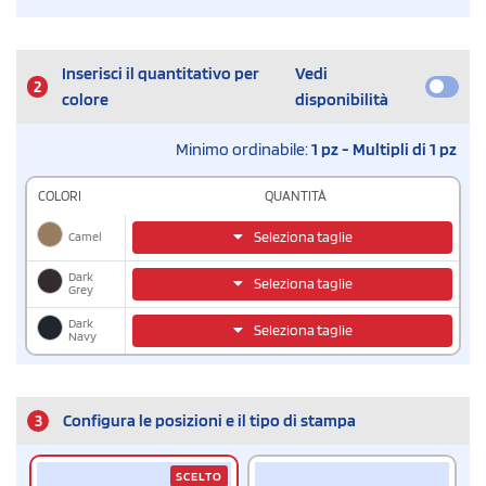
Inserisci il quantitativo per
Vedi
2
colore
disponibilità
Minimo ordinabile:
1 pz - Multipli di 1 pz
COLORI
QUANTITÀ
Camel
Seleziona taglie
Dark
Seleziona taglie
Grey
Dark
Seleziona taglie
Navy
3
Configura le posizioni e il tipo di stampa
SCELTO