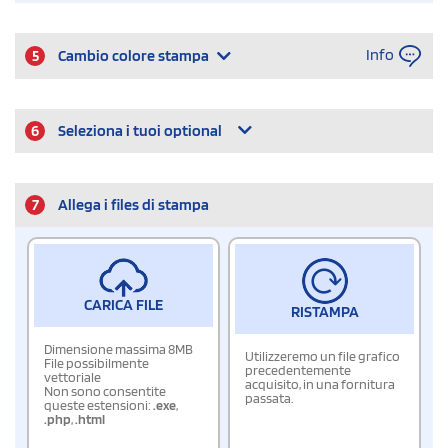
Info
5
Cambio colore stampa
6
Seleziona i tuoi optional
7
Allega i files di stampa
CARICA FILE
RISTAMPA
Dimensione massima 8MB
Utilizzeremo un file grafico
File possibilmente
precedentemente
vettoriale
acquisito, in una fornitura
Non sono consentite
passata.
queste estensioni:
.exe
,
.php
,
.html