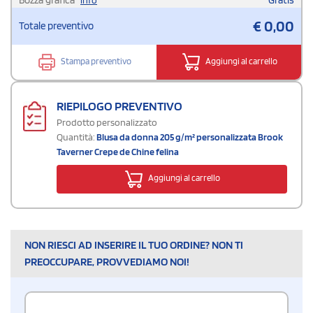
€
0,00
Totale preventivo
Stampa preventivo
Aggiungi al carrello
RIEPILOGO PREVENTIVO
Prodotto personalizzato
Quantità:
Blusa da donna 205 g/m² personalizzata Brook
Taverner Crepe de Chine felina
Aggiungi al carrello
NON RIESCI AD INSERIRE IL TUO ORDINE? NON TI
PREOCCUPARE, PROVVEDIAMO NOI!