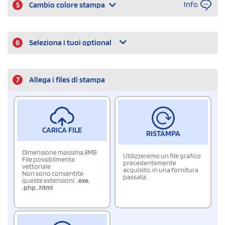
Info
5
Cambio colore stampa
6
Seleziona i tuoi optional
7
Allega i files di stampa
CARICA FILE
RISTAMPA
Dimensione massima 8MB
Utilizzeremo un file grafico
File possibilmente
precedentemente
vettoriale
acquisito, in una fornitura
Non sono consentite
passata.
queste estensioni:
.exe
,
.php
,
.html