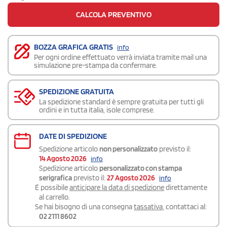
CALCOLA PREVENTIVO
BOZZA GRAFICA GRATIS
info
Per ogni ordine effettuato verrà inviata tramite mail una
simulazione pre-stampa da confermare.
SPEDIZIONE GRATUITA
La spedizione standard è sempre gratuita per tutti gli
ordini e in tutta italia, isole comprese.
DATE DI SPEDIZIONE
Spedizione articolo
non personalizzato
previsto il:
14 Agosto 2026
info
Spedizione articolo
personalizzato con stampa
serigrafica
previsto il:
27 Agosto 2026
info
É possibile
anticipare la data di spedizione
direttamente
al carrello.
Se hai bisogno di una consegna
tassativa
, contattaci al:
02 2111 8602