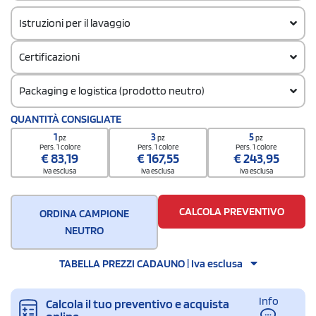
Istruzioni per il lavaggio
Certificazioni
Packaging e logistica (prodotto neutro)
Codice doganale
QUANTITÀ CONSIGLIATE
62064000
1
3
5
pz
pz
pz
Quantità per confezione
Pers. 1 colore
Pers. 1 colore
Pers. 1 colore
€
83,19
€
167,55
€
243,95
1
iva esclusa
iva esclusa
iva esclusa
Quantità per scatola
5
CALCOLA PREVENTIVO
ORDINA CAMPIONE
NEUTRO
TABELLA PREZZI CADAUNO | Iva esclusa
Info
Calcola il tuo preventivo e acquista