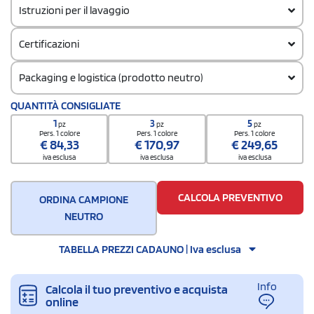
Istruzioni per il lavaggio
Certificazioni
Packaging e logistica (prodotto neutro)
Codice doganale
QUANTITÀ CONSIGLIATE
62064000
1
3
5
pz
pz
pz
Quantità per confezione
Pers. 1 colore
Pers. 1 colore
Pers. 1 colore
€
84,33
€
170,97
€
249,65
1
iva esclusa
iva esclusa
iva esclusa
Quantità per scatola
5
CALCOLA PREVENTIVO
ORDINA CAMPIONE
NEUTRO
TABELLA PREZZI CADAUNO | Iva esclusa
Info
Calcola il tuo preventivo e acquista
online