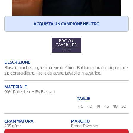
ACQUISTA UN CAMPIONE NEUTRO
DESCRIZIONE
Blusa maniche lunghe in crêpe de Chine. Bottone dorato sui polsini e
zip dorata dietro. Facile da lavare. Lavabile in lavatrice.
MATERIALE
94% Poliestere - 6% Elastan
TAGLIE
40
42
44
46
48
50
GRAMMATURA
MARCHIO
205 g/m²
Brook Taverner