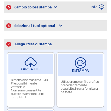
Info
5
Cambio colore stampa
6
Seleziona i tuoi optional
7
Allega i files di stampa
CARICA FILE
RISTAMPA
Dimensione massima 8MB
Utilizzeremo un file grafico
File possibilmente
precedentemente
vettoriale
acquisito, in una fornitura
Non sono consentite
passata.
queste estensioni:
.exe
,
.php
,
.html