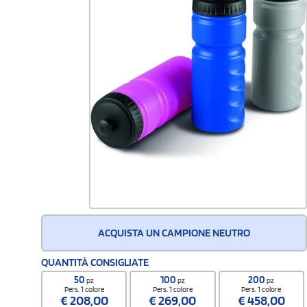
ACQUISTA UN CAMPIONE NEUTRO
QUANTITÀ CONSIGLIATE
50
100
200
pz
pz
pz
Pers. 1 colore
Pers. 1 colore
Pers. 1 colore
€
208,00
€
269,00
€
458,00