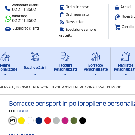
Assistenza clienti
Ordini in corso
Accedi
02 2111 8602
Ordine salvato
Whatsapp
Registra
02 2111 8602
Newsletter
Carrello
Supporto clienti
Spedizione sempre
gratuita
Penne
Taccuini
Borracce
Magliette
Sacche e Zaini
sonalizzate
Personalizzati
Personalizzate
Personalizza
ALIZZATE
/
BORRACCE PER SPORT IN POLIPROPILENE PERSONALIZZATE KI-MOOD
Borracce per sport in polipropilene personal
COD.
KI3119