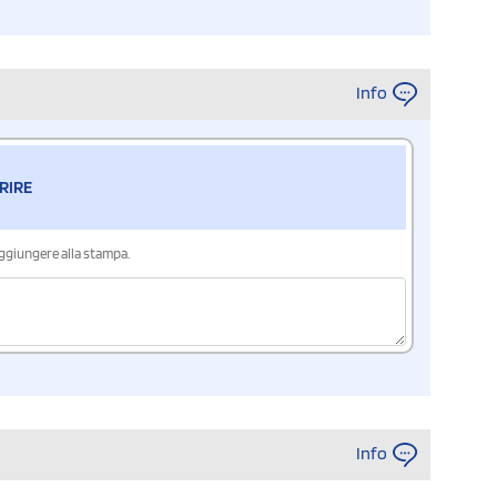
Info
RIRE
aggiungere alla stampa.
Info