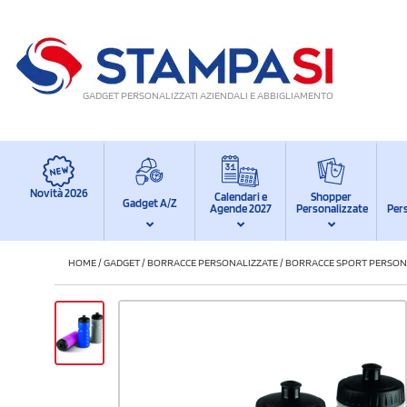
GADGET PERSONALIZZATI AZIENDALI E ABBIGLIAMENTO
Novità 2026
Calendari e
Shopper
Gadget A/Z
Agende 2027
Personalizzate
Per
HOME
/
GADGET
/
BORRACCE PERSONALIZZATE
/
BORRACCE SPORT PERSON