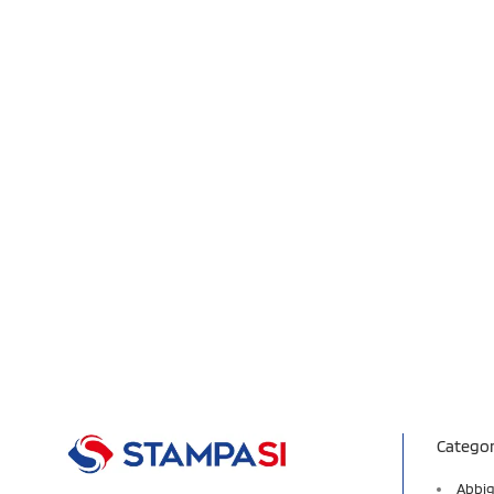
Categor
Abbig