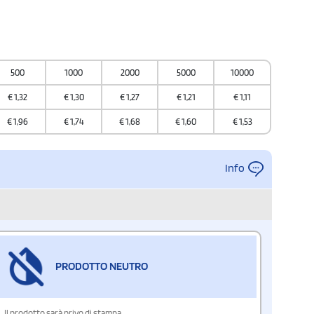
500
1000
2000
5000
10000
€
1,32
€
1,30
€
1,27
€
1,21
€
1,11
€
1,96
€
1,74
€
1,68
€
1,60
€
1,53
Info
PRODOTTO NEUTRO
Il prodotto sarà privo di stampa.