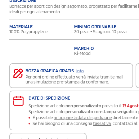
DESCRIZIONE
Borracce per sport con design sagomato, progettato per facilitarne il
ideali per ogni allenamento.
MATERIALE
MINIMO ORDINABILE
100% Polypropylène
20 pezzi - Scaglioni: 10 pezzi
MARCHIO
Ki-Mood
BOZZA GRAFICA GRATIS
info
Per ogni ordine effettuato verrà inviata tramite mail
una simulazione pre-stampa da confermare.
DATE DI SPEDIZIONE
Spedizione articolo
non personalizzato
previsto il:
13 Agos
Spedizione articolo
personalizzato con stampa serigrafica
p
É possibile
anticipare la data di spedizione
direttamente a
Se hai bisogno di una consegna
tassativa
, contattaci al: