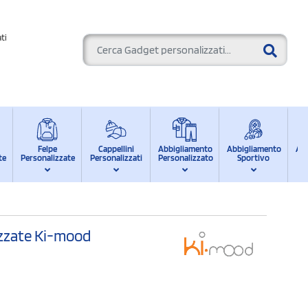
ti
Felpe
Cappellini
Abbigliamento
Abbigliamento
Ab
te
Personalizzate
Personalizzati
Personalizzato
Sportivo
d
izzate Ki-mood