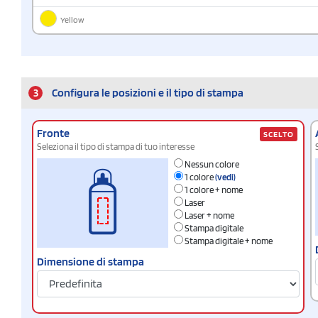
Yellow
3
Configura le posizioni e il tipo di stampa
Fronte
SCELTO
Seleziona il tipo di stampa di tuo interesse
Nessun colore
1 colore
(vedi)
1 colore + nome
Laser
Laser + nome
Stampa digitale
Stampa digitale + nome
Dimensione di stampa