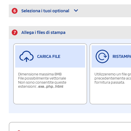
6
Seleziona i tuoi optional
7
Allega i files di stampa
CARICA FILE
RISTAMP
Dimensione massima 8MB
Utilizzeremo un file g
File possibilmente vettoriale
precedentemente acqu
Non sono consentite queste
fornitura passata.
estensioni:
.exe
,
.php
,
.html