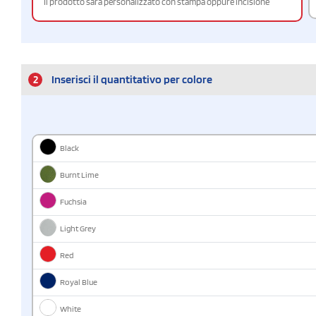
Il prodotto sarà personalizzato con stampa oppure incisione
2
Inserisci il quantitativo per colore
Black
Burnt Lime
Fuchsia
Light Grey
Red
Royal Blue
White