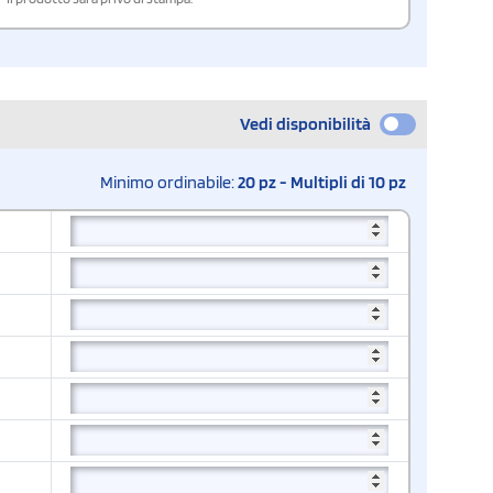
Vedi disponibilità
Minimo ordinabile:
20 pz - Multipli di 10 pz