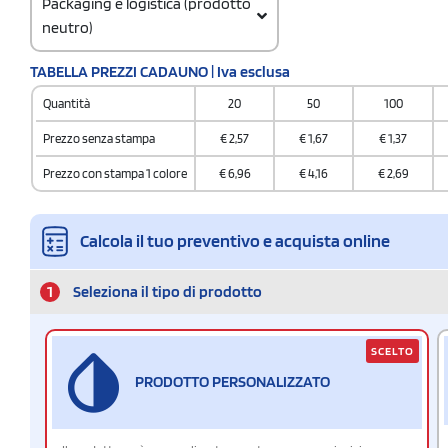
Packaging e logistica (prodotto
neutro)
Codice doganale
TABELLA PREZZI CADAUNO | Iva esclusa
39233010
Quantità
20
50
100
Prezzo senza stampa
€
2,57
€
1,67
€
1,37
Prezzo con stampa 1 colore
€
6,96
€
4,16
€
2,69
Calcola il tuo preventivo e acquista online
1
Seleziona il tipo di prodotto
SCELTO
PRODOTTO PERSONALIZZATO