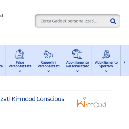
ti
Felpe
Cappellini
Abbigliamento
Abbigliamento
Ab
te
Personalizzate
Personalizzati
Personalizzato
Sportivo
d
izzati Ki-mood Conscious