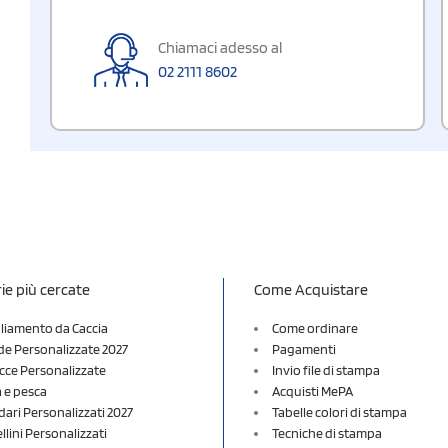
Chiamaci adesso al
02 2111 8602
ie più cercate
Come Acquistare
liamento da Caccia
Come ordinare
e Personalizzate 2027
Pagamenti
cce Personalizzate
Invio file di stampa
a e pesca
Acquisti MePA
dari Personalizzati 2027
Tabelle colori di stampa
lini Personalizzati
Tecniche di stampa