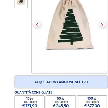
ACQUISTA UN CAMPIONE NEUTRO
QUANTITÀ CONSIGLIATE
10
50
100
pz
pz
pz
Pers. 1 colore
Pers. 1 colore
Pers. 1 colore
€
131,90
€
245,50
€
377,00