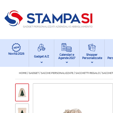
GADGET PERSONALIZZATI AZIENDALI E ABBIGLIAMENTO
Novità 2026
Calendari e
Shopper
Gadget A/Z
Agende 2027
Personalizzate
Per
HOME
/
GADGET
/
SACCHE PERSONALIZZATE
/
SACCHETTI REGALO
/
SACCHET