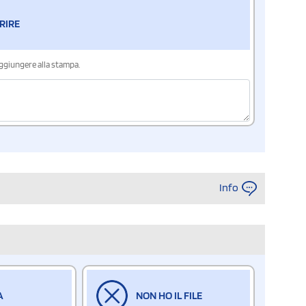
RIRE
aggiungere alla stampa.
Info
A
NON HO IL FILE