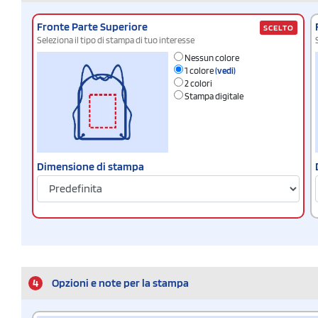
Fronte Parte Superiore
SCELTO
Seleziona il tipo di stampa di tuo interesse
Nessun colore
1 colore
(vedi)
2 colori
Stampa digitale
Dimensione di stampa
4
Opzioni e note per la stampa