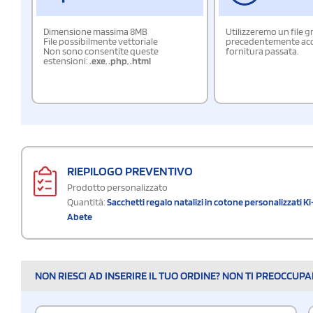
Dimensione massima 8MB
Utilizzeremo un file g
File possibilmente vettoriale
precedentemente acqu
Non sono consentite queste
fornitura passata.
estensioni:
.exe
,
.php
,
.html
RIEPILOGO PREVENTIVO
Prodotto personalizzato
Quantità:
Sacchetti regalo natalizi in cotone personalizzati
Abete
NON RIESCI AD INSERIRE IL TUO ORDINE? NON TI PREOCCUP