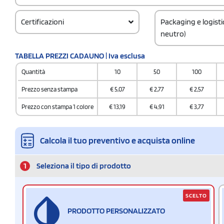
Certificazioni
Packaging e logist
neutro)
Codice doganale
TABELLA PREZZI CADAUNO | Iva esclusa
63079098
Quantità
10
50
100
Prezzo senza stampa
€
5,07
€
2,77
€
2,57
Prezzo con stampa 1 colore
€
13,19
€
4,91
€
3,77
Calcola il tuo preventivo e acquista online
1
Seleziona il tipo di prodotto
SCELTO
PRODOTTO PERSONALIZZATO