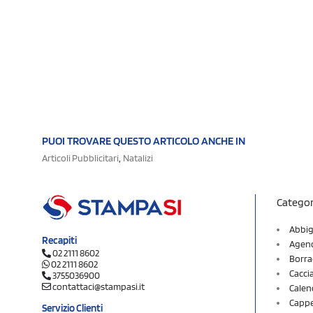
PUOI TROVARE QUESTO ARTICOLO ANCHE IN
,
Articoli Pubblicitari
Natalizi
Categor
Abbig
Recapiti
Agend
02 2111 8602
Borra
02 2111 8602
Cacci
3755036900
contattaci@stampasi.it
Calen
Cappel
Servizio Clienti