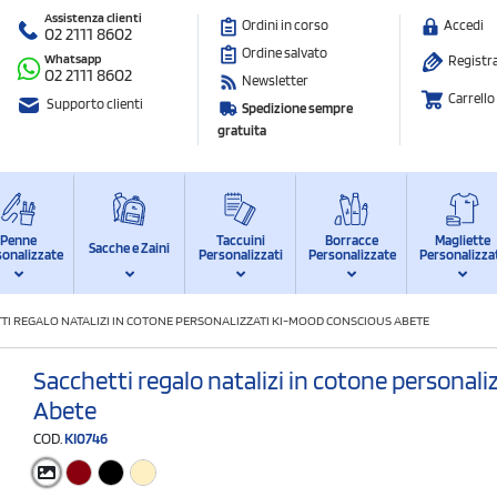
Assistenza clienti
Ordini in corso
Accedi
02 2111 8602
Ordine salvato
Whatsapp
Registra
02 2111 8602
Newsletter
Carrello
Supporto clienti
Spedizione sempre
gratuita
Penne
Taccuini
Borracce
Magliette
Sacche e Zaini
sonalizzate
Personalizzati
Personalizzate
Personalizza
TI REGALO NATALIZI IN COTONE PERSONALIZZATI KI-MOOD CONSCIOUS ABETE
Sacchetti regalo natalizi in cotone personal
Abete
COD.
KI0746