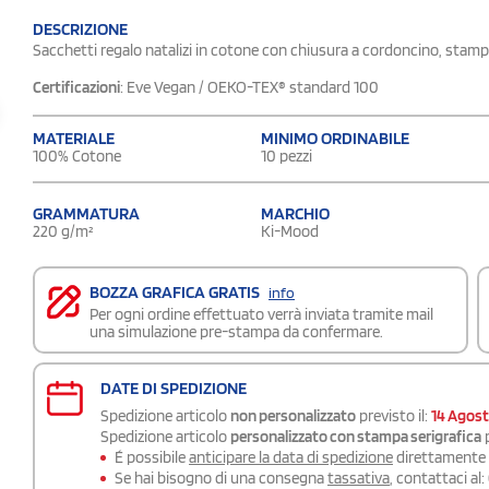
DESCRIZIONE
Sacchetti regalo natalizi in cotone con chiusura a cordoncino, stamp
Certificazioni
: Eve Vegan / OEKO-TEX® standard 100
MATERIALE
MINIMO ORDINABILE
100% Cotone
10 pezzi
GRAMMATURA
MARCHIO
220 g/m²
Ki-Mood
BOZZA GRAFICA GRATIS
info
Per ogni ordine effettuato verrà inviata tramite mail
una simulazione pre-stampa da confermare.
DATE DI SPEDIZIONE
Spedizione articolo
non personalizzato
previsto il:
14 Agos
Spedizione articolo
personalizzato con stampa serigrafica
p
É possibile
anticipare la data di spedizione
direttamente a
Se hai bisogno di una consegna
tassativa
, contattaci al: