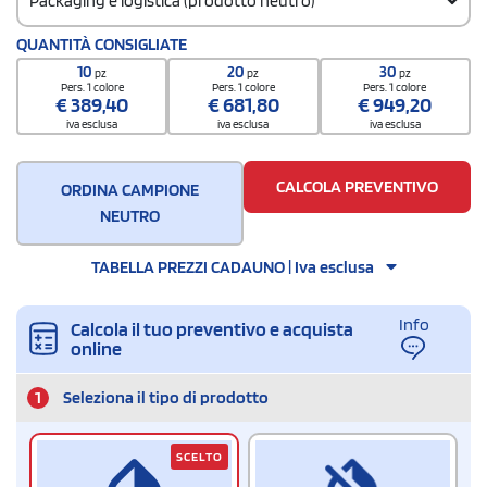
Packaging e logistica (prodotto neutro)
Codice doganale
QUANTITÀ CONSIGLIATE
42029291
10
20
30
pz
pz
pz
Pers. 1 colore
Pers. 1 colore
Pers. 1 colore
€
389,40
€
681,80
€
949,20
iva esclusa
iva esclusa
iva esclusa
CALCOLA PREVENTIVO
ORDINA CAMPIONE
NEUTRO
TABELLA PREZZI CADAUNO | Iva esclusa
Info
Calcola il tuo preventivo e acquista
online
1
Seleziona il tipo di prodotto
SCELTO