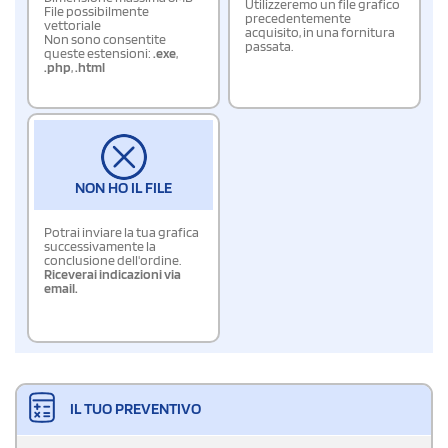
Utilizzeremo un file grafico
File possibilmente
precedentemente
vettoriale
acquisito, in una fornitura
Non sono consentite
passata.
queste estensioni:
.exe
,
.php
,
.html
NON HO IL FILE
Potrai inviare la tua grafica
successivamente la
conclusione dell'ordine.
Riceverai indicazioni via
email.
IL TUO PREVENTIVO