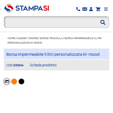
HOME
/
GADGET
/
BORSE
/
BORSE TRACOLLA
/
BORSA IMPERMEABILE 5 LITRI
PERSONALIZZATA KI-MOOD
Borsa impermeabile 5 litri personalizzata Ki-mood
Scheda prodotto
COD.
KI0644