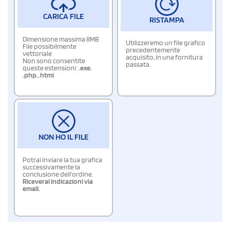
CARICA FILE
RISTAMPA
Dimensione massima 8MB
Utilizzeremo un file grafico
File possibilmente
precedentemente
vettoriale
acquisito, in una fornitura
Non sono consentite
passata.
queste estensioni:
.exe
,
.php
,
.html
NON HO IL FILE
Potrai inviare la tua grafica
successivamente la
conclusione dell'ordine.
Riceverai indicazioni via
email.