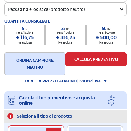
Packaging e logistica (prodotto neutro)
Codice doganale
QUANTITÀ CONSIGLIATE
42029219
5
25
50
pz
pz
pz
Quantità per confezione
Pers. 1 colore
Pers. 1 colore
Pers. 1 colore
€
116,75
€
336,25
€
500,00
1
iva esclusa
iva esclusa
iva esclusa
Quantità per scatola
25
CALCOLA PREVENTIVO
ORDINA CAMPIONE
NEUTRO
TABELLA PREZZI CADAUNO | Iva esclusa
Info
Calcola il tuo preventivo e acquista
online
1
Seleziona il tipo di prodotto