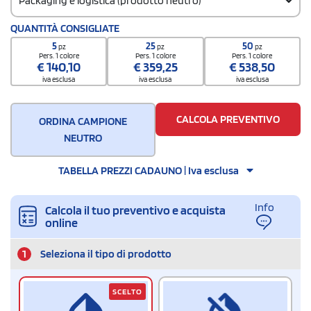
Packaging e logistica (prodotto neutro)
Codice doganale
QUANTITÀ CONSIGLIATE
42029219
5
25
50
pz
pz
pz
Quantità per confezione
Pers. 1 colore
Pers. 1 colore
Pers. 1 colore
€
140,10
€
359,25
€
538,50
1
iva esclusa
iva esclusa
iva esclusa
Quantità per scatola
25
CALCOLA PREVENTIVO
ORDINA CAMPIONE
NEUTRO
TABELLA PREZZI CADAUNO | Iva esclusa
Info
Calcola il tuo preventivo e acquista
online
1
Seleziona il tipo di prodotto
SCELTO