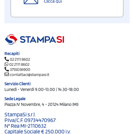
Clicca qui
Recapiti
02 2111 8602
02 2111 8602
3755036900
contattaci@stampasi.it
Servizio Clienti
Lunedì - Venerdì 9.00-13.00 | 14.30-18.00
Sede Legale
Piazza IV Novembre, 4 - 20124 Milano (MI)
StampaSi s.r.l.
P.Iva/C.F. 09734470967
N° Rea MI-2110632
Capitale Sociale € 250.000 i.v.