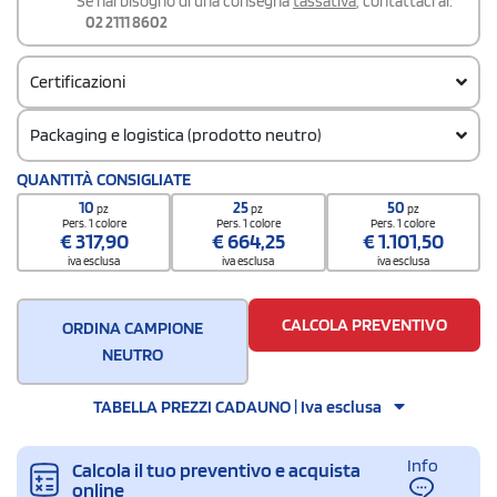
Se hai bisogno di una consegna
tassativa
, contattaci al:
02 2111 8602
Certificazioni
Packaging e logistica (prodotto neutro)
Codice doganale
QUANTITÀ CONSIGLIATE
42029291
10
25
50
pz
pz
pz
Pers. 1 colore
Pers. 1 colore
Pers. 1 colore
€
317,90
€
664,25
€
1.101,50
iva esclusa
iva esclusa
iva esclusa
CALCOLA PREVENTIVO
ORDINA CAMPIONE
NEUTRO
TABELLA PREZZI CADAUNO | Iva esclusa
Info
Calcola il tuo preventivo e acquista
online