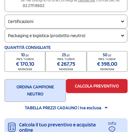
02 2111 8602
Certificazioni
Packaging e logistica (prodotto neutro)
Codice doganale
QUANTITÀ CONSIGLIATE
42029298
10
25
50
pz
pz
pz
Pers. 1 colore
Pers. 1 colore
Pers. 1 colore
€
170,10
€
267,75
€
398,00
iva esclusa
iva esclusa
iva esclusa
CALCOLA PREVENTIVO
ORDINA CAMPIONE
NEUTRO
TABELLA PREZZI CADAUNO | Iva esclusa
Info
Calcola il tuo preventivo e acquista
online