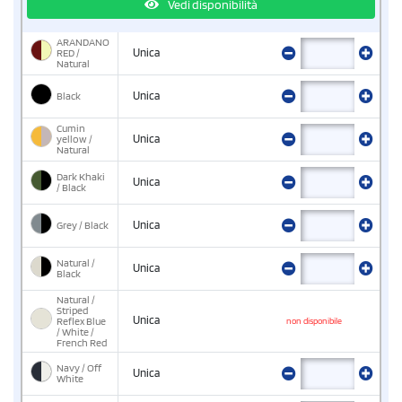
Vedi disponibilità
ARANDANO
RED /
Unica
Natural
Black
Unica
Cumin
yellow /
Unica
Natural
Dark Khaki
Unica
/ Black
Grey / Black
Unica
Natural /
Unica
Black
Natural /
Striped
Unica
Reflex Blue
non disponibile
/ White /
French Red
Navy / Off
Unica
White