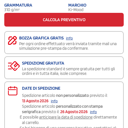
GRAMMATURA
MARCHIO
310 g/m²
Ki-Mood
CALCOLA PREVENTIVO
BOZZA GRAFICA GRATIS
info
Per ogni ordine effettuato verrà inviata tramite mail una
simulazione pre-stampa da confermare.
SPEDIZIONE GRATUITA
La spedizione standard è sempre gratuita per tutti gli
ordini e in tutta italia, isole comprese.
DATE DI SPEDIZIONE
Spedizione articolo
non personalizzato
previsto il:
13 Agosto 2026
info
Spedizione articolo
personalizzato con stampa
serigrafica
previsto il:
26 Agosto 2026
info
É possibile
anticipare la data di spedizione
direttamente
al carrello.
Se hai bisogno di una consegna
tassativa
, contattaci al: