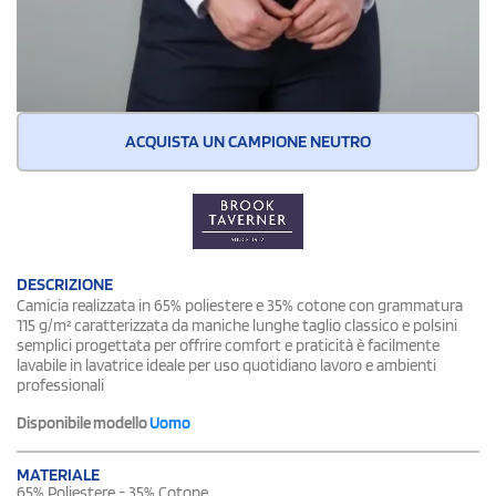
ACQUISTA UN CAMPIONE NEUTRO
DESCRIZIONE
Camicia realizzata in 65% poliestere e 35% cotone con grammatura
115 g/m² caratterizzata da maniche lunghe taglio classico e polsini
semplici progettata per offrire comfort e praticità è facilmente
lavabile in lavatrice ideale per uso quotidiano lavoro e ambienti
professionali
Disponibile modello
Uomo
MATERIALE
65% Poliestere - 35% Cotone