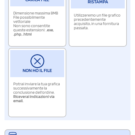
RISTAMPA
Dimensione massima 8MB
Utilizzeremo un file grafico
File possibilmente
precedentemente
vettoriale
acquisito, in una fornitura
Non sono consentite
passata.
queste estensioni:
.exe
,
.php
,
.html
NON HO IL FILE
Potrai inviare la tua grafica
successivamente la
conclusione dell'ordine.
Riceverai indicazioni via
email.