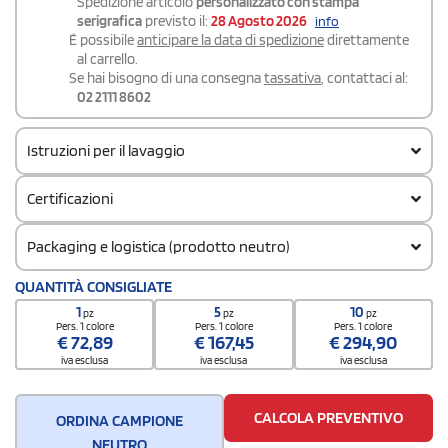
Spedizione articolo
personalizzato con stampa
serigrafica
previsto il:
28 Agosto 2026
info
É possibile
anticipare la data di spedizione
direttamente
al carrello.
Se hai bisogno di una consegna
tassativa
, contattaci al:
02 2111 8602
Istruzioni per il lavaggio
Certificazioni
Packaging e logistica (prodotto neutro)
Codice doganale
QUANTITÀ CONSIGLIATE
62064000
1
5
10
pz
pz
pz
Quantità per confezione
Pers. 1 colore
Pers. 1 colore
Pers. 1 colore
€
72,89
€
167,45
€
294,90
1
iva esclusa
iva esclusa
iva esclusa
Quantità per scatola
5
CALCOLA PREVENTIVO
ORDINA CAMPIONE
NEUTRO