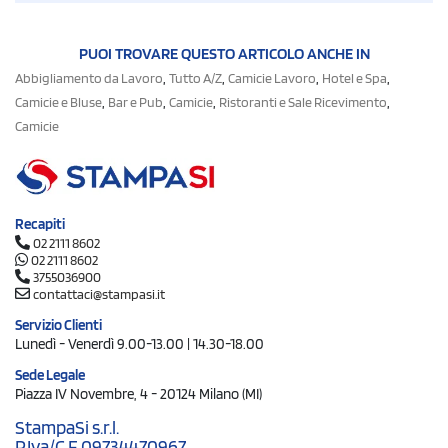
PUOI TROVARE QUESTO ARTICOLO ANCHE IN
,
,
,
,
Abbigliamento da Lavoro
Tutto A/Z
Camicie Lavoro
Hotel e Spa
,
,
,
,
Camicie e Bluse
Bar e Pub
Camicie
Ristoranti e Sale Ricevimento
Camicie
Recapiti
02 2111 8602
02 2111 8602
3755036900
contattaci@stampasi.it
Servizio Clienti
Lunedì - Venerdì 9.00-13.00 | 14.30-18.00
Sede Legale
Piazza IV Novembre, 4 - 20124 Milano (MI)
StampaSi s.r.l.
P.Iva/C.F. 09734470967