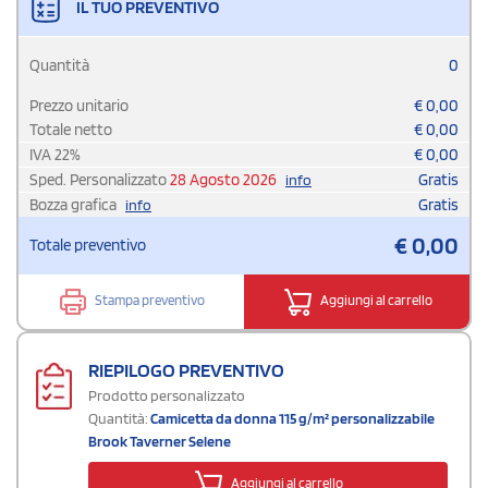
IL TUO PREVENTIVO
Quantità
0
Prezzo unitario
€
0,00
Totale netto
€
0,00
IVA
22
%
€
0,00
Sped. Personalizzato
28 Agosto 2026
Gratis
info
Bozza grafica
Gratis
info
€
0,00
Totale preventivo
Stampa preventivo
Aggiungi al carrello
RIEPILOGO PREVENTIVO
Prodotto personalizzato
Quantità:
Camicetta da donna 115 g/m² personalizzabile
Brook Taverner Selene
Aggiungi al carrello