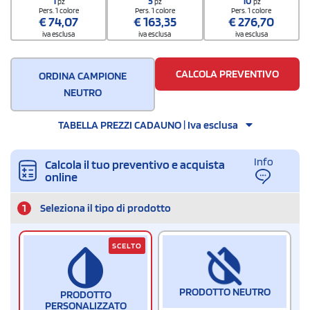
1
5
10
pz
pz
pz
Pers. 1 colore
Pers. 1 colore
Pers. 1 colore
€
74,07
€
163,35
€
276,70
iva esclusa
iva esclusa
iva esclusa
CALCOLA PREVENTIVO
ORDINA CAMPIONE
NEUTRO
TABELLA PREZZI CADAUNO | Iva esclusa
Info
Calcola il tuo preventivo e acquista
online
1
Seleziona il tipo di prodotto
SCELTO
PRODOTTO NEUTRO
PRODOTTO
PERSONALIZZATO