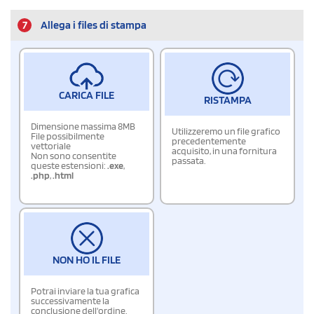
7
Allega i files di stampa
CARICA FILE
RISTAMPA
Dimensione massima 8MB
Utilizzeremo un file grafico
File possibilmente
precedentemente
vettoriale
acquisito, in una fornitura
Non sono consentite
passata.
queste estensioni:
.exe
,
.php
,
.html
NON HO IL FILE
Potrai inviare la tua grafica
successivamente la
conclusione dell'ordine.