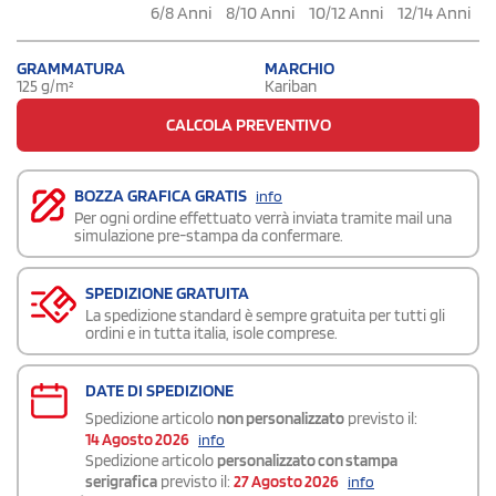
6/8 Anni
8/10 Anni
10/12 Anni
12/14 Anni
GRAMMATURA
MARCHIO
125 g/m²
Kariban
CALCOLA PREVENTIVO
BOZZA GRAFICA GRATIS
info
Per ogni ordine effettuato verrà inviata tramite mail una
simulazione pre-stampa da confermare.
SPEDIZIONE GRATUITA
La spedizione standard è sempre gratuita per tutti gli
ordini e in tutta italia, isole comprese.
DATE DI SPEDIZIONE
Spedizione articolo
non personalizzato
previsto il:
14 Agosto 2026
info
Spedizione articolo
personalizzato con stampa
serigrafica
previsto il:
27 Agosto 2026
info