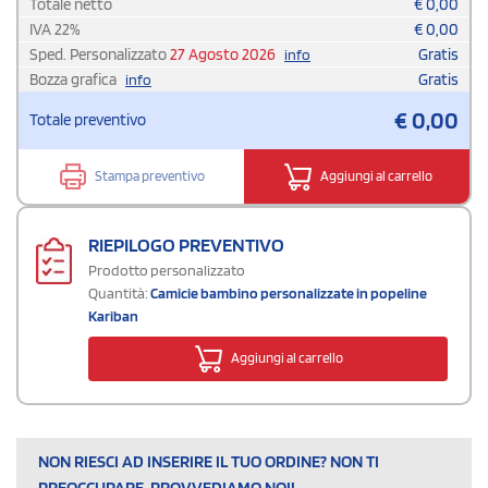
Totale netto
€
0,00
IVA
22
%
€
0,00
Sped. Personalizzato
27 Agosto 2026
Gratis
info
Bozza grafica
Gratis
info
€
0,00
Totale preventivo
Stampa preventivo
Aggiungi al carrello
RIEPILOGO PREVENTIVO
Prodotto personalizzato
Quantità:
Camicie bambino personalizzate in popeline
Kariban
Aggiungi al carrello
NON RIESCI AD INSERIRE IL TUO ORDINE? NON TI
PREOCCUPARE, PROVVEDIAMO NOI!