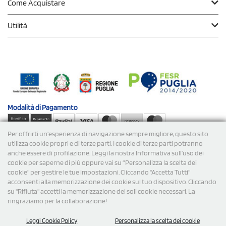
Come Acquistare
Utilità
Modalità di
Pagamento
Per offrirti un'esperienza di navigazione sempre migliore, questo sito
Spedizioni
utilizza cookie propri e di terze parti. I cookie di terze parti potranno
anche essere di profilazione. Leggi la nostra Informativa sull’uso dei
cookie per saperne di più oppure vai su “Personalizza la scelta dei
cookie” per gestire le tue impostazioni. Cliccando "Accetta Tutti"
acconsenti alla memorizzazione dei cookie sul tuo dispositivo. Cliccando
su "Rifiuta" accetti la memorizzazione dei soli cookie necessari. La
ringraziamo per la collaborazione!
© 2026 StampaSi s.r.l. TUTTI I DIRITTI SONO RISERVATI -
Leggi Cookie Policy
Personalizza la scelta dei cookie
P.Iva/C.F. 09734470967 - N° Rea MI-2110632