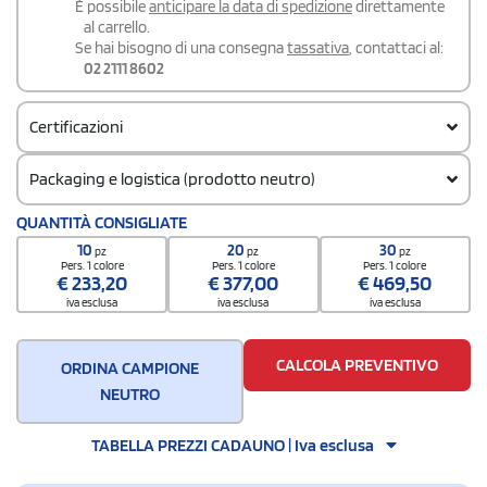
É possibile
anticipare la data di spedizione
direttamente
al carrello.
Se hai bisogno di una consegna
tassativa
, contattaci al:
02 2111 8602
Certificazioni
Packaging e logistica (prodotto neutro)
Codice doganale
QUANTITÀ CONSIGLIATE
62052000
10
20
30
pz
pz
pz
Pers. 1 colore
Pers. 1 colore
Pers. 1 colore
€
233,20
€
377,00
€
469,50
iva esclusa
iva esclusa
iva esclusa
CALCOLA PREVENTIVO
ORDINA CAMPIONE
NEUTRO
TABELLA PREZZI CADAUNO | Iva esclusa