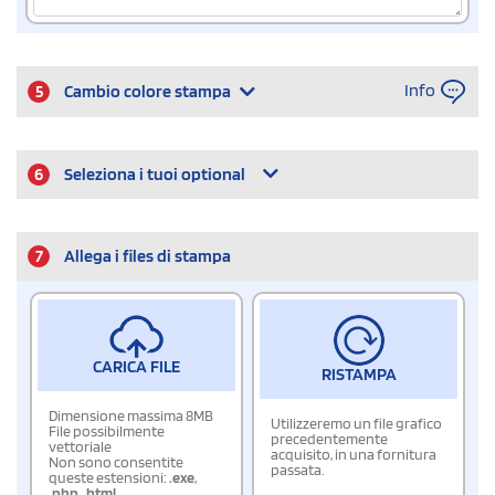
Info
5
Cambio colore stampa
6
Seleziona i tuoi optional
7
Allega i files di stampa
CARICA FILE
RISTAMPA
Dimensione massima 8MB
Utilizzeremo un file grafico
File possibilmente
precedentemente
vettoriale
acquisito, in una fornitura
Non sono consentite
passata.
queste estensioni:
.exe
,
.php
,
.html