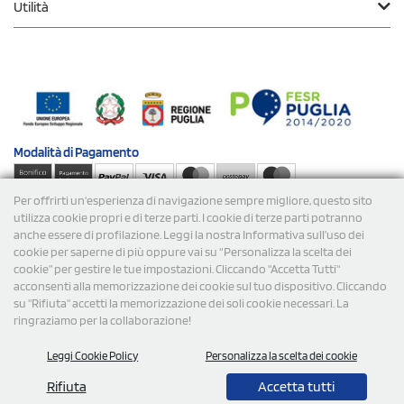
Utilità
Modalità di
Pagamento
Per offrirti un'esperienza di navigazione sempre migliore, questo sito
Spedizioni
utilizza cookie propri e di terze parti. I cookie di terze parti potranno
anche essere di profilazione. Leggi la nostra Informativa sull’uso dei
cookie per saperne di più oppure vai su “Personalizza la scelta dei
cookie” per gestire le tue impostazioni. Cliccando "Accetta Tutti"
acconsenti alla memorizzazione dei cookie sul tuo dispositivo. Cliccando
su "Rifiuta" accetti la memorizzazione dei soli cookie necessari. La
ringraziamo per la collaborazione!
© 2026 StampaSi s.r.l. TUTTI I DIRITTI SONO RISERVATI -
Leggi Cookie Policy
Personalizza la scelta dei cookie
P.Iva/C.F. 09734470967 - N° Rea MI-2110632
Rifiuta
Accetta tutti
0,00
Cad.
+ IVA