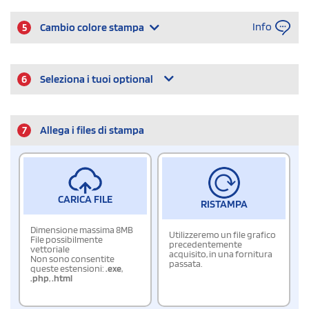
Info
5
Cambio colore stampa
6
Seleziona i tuoi optional
7
Allega i files di stampa
CARICA FILE
RISTAMPA
Dimensione massima 8MB
Utilizzeremo un file grafico
File possibilmente
precedentemente
vettoriale
acquisito, in una fornitura
Non sono consentite
passata.
queste estensioni:
.exe
,
.php
,
.html