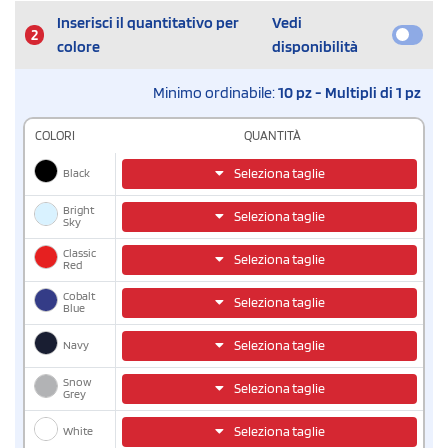
Inserisci il quantitativo per
Vedi
2
colore
disponibilità
Minimo ordinabile:
10 pz - Multipli di 1 pz
COLORI
QUANTITÀ
Black
Seleziona taglie
Bright
Seleziona taglie
Sky
Classic
Seleziona taglie
Red
Cobalt
Seleziona taglie
Blue
Navy
Seleziona taglie
Snow
Seleziona taglie
Grey
White
Seleziona taglie