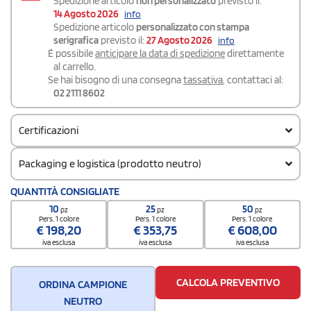
Spedizione articolo
non personalizzato
previsto il:
14 Agosto 2026
info
Spedizione articolo
personalizzato con stampa
serigrafica
previsto il:
27 Agosto 2026
info
É possibile
anticipare la data di spedizione
direttamente
al carrello.
Se hai bisogno di una consegna
tassativa
, contattaci al:
02 2111 8602
Certificazioni
Packaging e logistica (prodotto neutro)
Codice doganale
QUANTITÀ CONSIGLIATE
62063000
10
25
50
pz
pz
pz
Pers. 1 colore
Pers. 1 colore
Pers. 1 colore
€
198,20
€
353,75
€
608,00
iva esclusa
iva esclusa
iva esclusa
CALCOLA PREVENTIVO
ORDINA CAMPIONE
NEUTRO