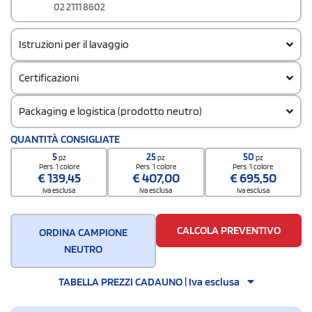
02 2111 8602
Istruzioni per il lavaggio
Certificazioni
Packaging e logistica (prodotto neutro)
Quantità per confezione
QUANTITÀ CONSIGLIATE
1
5
25
50
pz
pz
pz
Quantità per scatola
Pers. 1 colore
Pers. 1 colore
Pers. 1 colore
€
139,45
€
407,00
€
695,50
20
iva esclusa
iva esclusa
iva esclusa
CALCOLA PREVENTIVO
ORDINA CAMPIONE
NEUTRO
TABELLA PREZZI CADAUNO | Iva esclusa