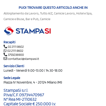
PUOI TROVARE QUESTO ARTICOLO ANCHE IN
,
,
,
,
Abbigliamento da Lavoro
Tutto A/Z
Camicie Lavoro
Hotel e Spa
,
,
Camicie e Bluse
Bar e Pub
Camicie
Recapiti
02 2111 8602
02 2111 8602
3755036900
contattaci@stampasi.it
Servizio Clienti
Lunedì - Venerdì 9.00-13.00 | 14.30-18.00
Sede Legale
Piazza IV Novembre, 4 - 20124 Milano (MI)
StampaSi s.r.l.
P.Iva/C.F. 09734470967
N° Rea MI-2110632
Capitale Sociale € 250.000 i.v.