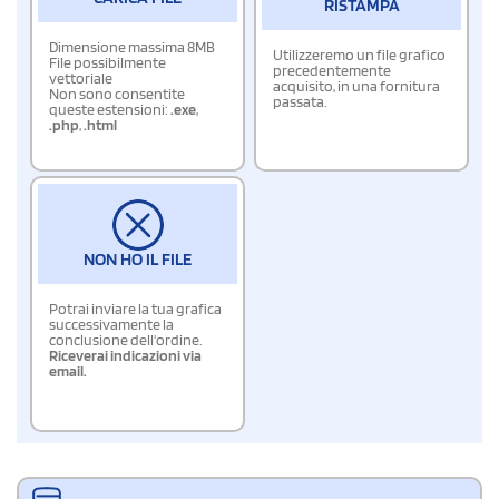
RISTAMPA
Dimensione massima 8MB
Utilizzeremo un file grafico
File possibilmente
precedentemente
vettoriale
acquisito, in una fornitura
Non sono consentite
passata.
queste estensioni:
.exe
,
.php
,
.html
NON HO IL FILE
Potrai inviare la tua grafica
successivamente la
conclusione dell'ordine.
Riceverai indicazioni via
email.