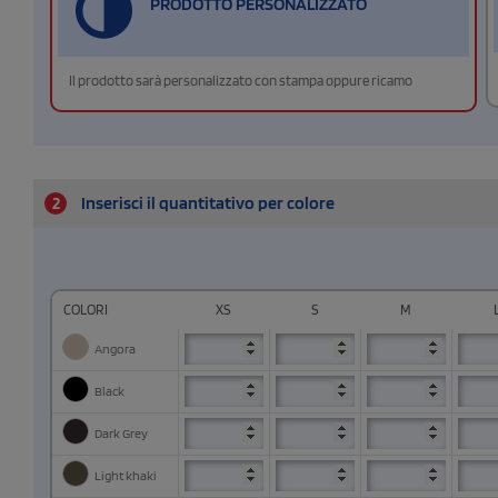
PRODOTTO PERSONALIZZATO
Il prodotto sarà personalizzato con stampa oppure ricamo
2
Inserisci il quantitativo per colore
COLORI
XS
S
M
Angora
Black
Dark Grey
Light khaki