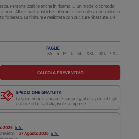
sca. Personalizzabile anche in ricamo. E' un modello comodo
uore. Altre caratteristiche: interno listino collo a contrasto in
o foderato. La finitura è realizzata con cuciture ribattute. C'è
TAGLIE
XS
S
M
L
XL
XXL
3XL
4XL
CALCOLA PREVENTIVO
SPEDIZIONE GRATUITA
La spedizione standard è sempre gratuita per tutti gli
ordini e in tutta italia, isole comprese.
to 2026
info
revisto il:
27 Agosto 2026
info