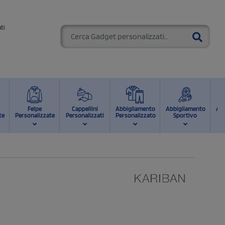
ti
Felpe
Cappellini
Abbigliamento
Abbigliamento
Ab
te
Personalizzate
Personalizzati
Personalizzato
Sportivo
d