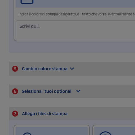
Indica il colore di stampa desiderato, e il testo che vorrai eventualmente 
5
Cambio colore stampa
6
Seleziona i tuoi optional
7
Allega i files di stampa