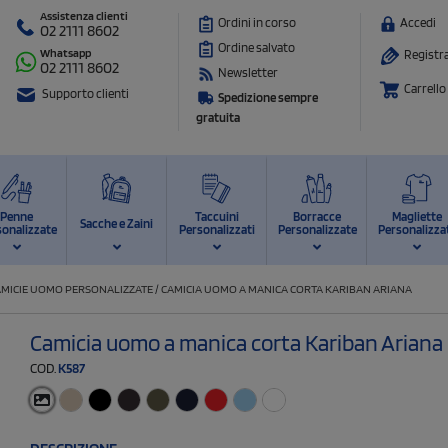
Assistenza clienti
Ordini in corso
Accedi
02 2111 8602
Ordine salvato
Whatsapp
Registra
02 2111 8602
Newsletter
Carrello
Supporto clienti
Spedizione sempre
gratuita
Penne
Taccuini
Borracce
Magliette
Sacche e Zaini
sonalizzate
Personalizzati
Personalizzate
Personalizza
AMICIE UOMO PERSONALIZZATE
/
CAMICIA UOMO A MANICA CORTA KARIBAN ARIANA
Camicia uomo a manica corta Kariban Ariana
COD.
K587