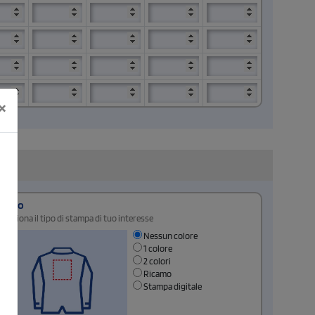
×
Retro
Seleziona il tipo di stampa di tuo interesse
Nessun colore
1 colore
2 colori
Ricamo
Stampa digitale