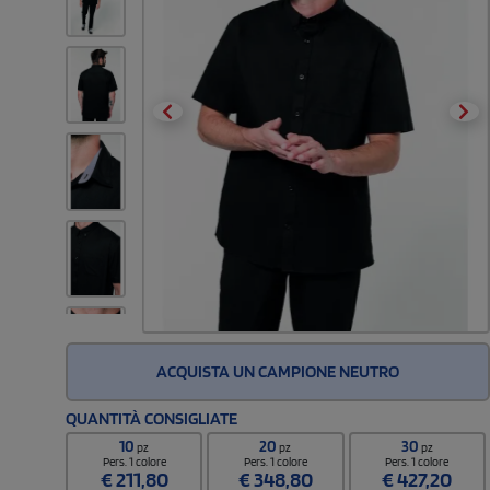
ACQUISTA UN CAMPIONE NEUTRO
QUANTITÀ CONSIGLIATE
10
20
30
pz
pz
pz
Pers. 1 colore
Pers. 1 colore
Pers. 1 colore
€
211,80
€
348,80
€
427,20