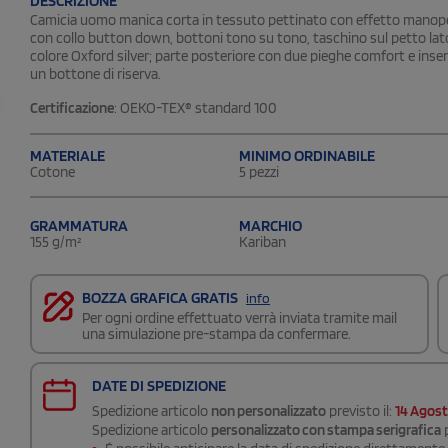
DESCRIZIONE
Camicia uomo manica corta in tessuto pettinato con effetto manope
con collo button down, bottoni tono su tono, taschino sul petto lato c
colore Oxford silver; parte posteriore con due pieghe comfort e insert
un bottone di riserva.
Certificazione
: OEKO-TEX® standard 100
MATERIALE
MINIMO ORDINABILE
Cotone
5 pezzi
GRAMMATURA
MARCHIO
155 g/m²
Kariban
BOZZA GRAFICA GRATIS
info
Per ogni ordine effettuato verrà inviata tramite mail
una simulazione pre-stampa da confermare.
DATE DI SPEDIZIONE
Spedizione articolo
non personalizzato
previsto il:
14 Agos
Spedizione articolo
personalizzato con stampa serigrafica
p