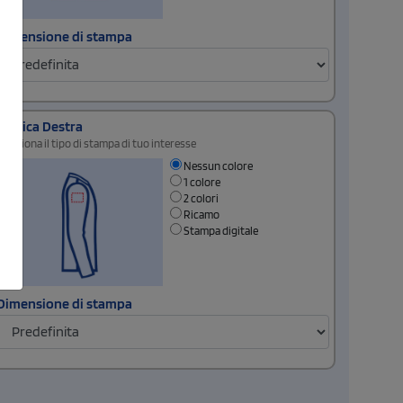
Dimensione di stampa
Manica Destra
Seleziona il tipo di stampa di tuo interesse
Nessun colore
1 colore
2 colori
Ricamo
Stampa digitale
Dimensione di stampa