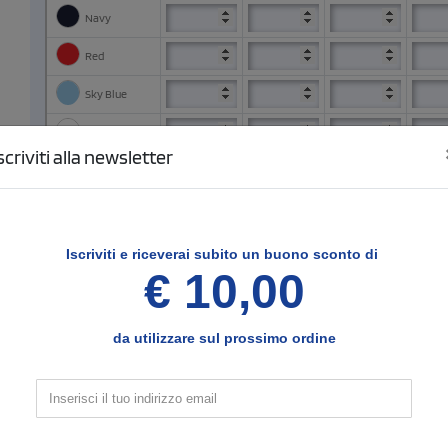
Navy
Red
Sky Blue
White
scriviti alla newsletter
3
Configura le posizioni e il tipo di stampa
Iscriviti e
riceverai subito un buono sconto di
€ 10,00
Fronte
SCELTO
Seleziona il tipo di stampa di tuo interesse
Nessun colore
da utilizzare sul prossimo ordine
1 colore
(vedi)
2 colori
Ricamo
Stampa digitale