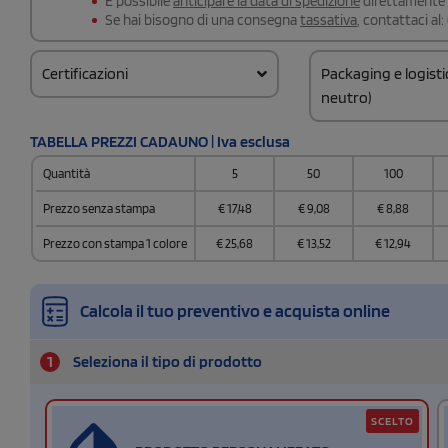
É possibile
anticipare la data di spedizione
direttamente a
Se hai bisogno di una consegna
tassativa
, contattaci al:
Certificazioni
Packaging e logist
neutro)
Codice doganale
TABELLA PREZZI CADAUNO | Iva esclusa
62052000
Quantità
5
50
100
Prezzo senza stampa
€
17,48
€
9,08
€
8,88
Prezzo con stampa 1 colore
€
25,68
€
13,52
€
12,94
Calcola il tuo preventivo e acquista online
1
Seleziona il tipo di prodotto
SCELTO