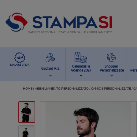
GADGET PERSONALIZZATI AZIENDALI E ABBIGLIAMENTO
Novità 2026
Calendari e
Shopper
Gadget A/Z
Agende 2027
Personalizzate
Per
HOME
/
ABBIGLIAMENTO PERSONALIZZATO
/
CAMICIE PERSONALIZZATE
/
C