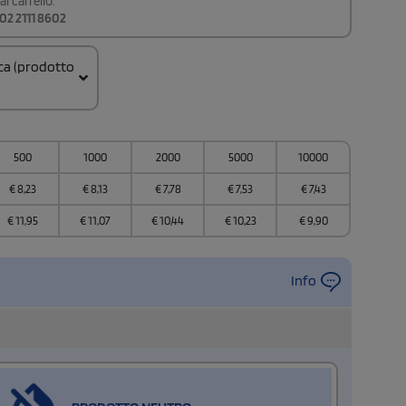
l carrello.
02 2111 8602
ica (prodotto
500
1000
2000
5000
10000
€
8,23
€
8,13
€
7,78
€
7,53
€
7,43
€
11,95
€
11,07
€
10,44
€
10,23
€
9,90
Info