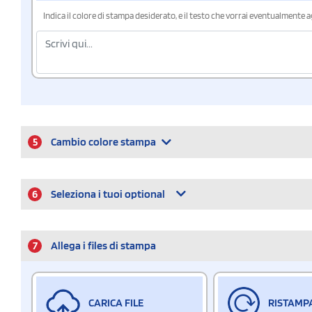
Indica il colore di stampa desiderato, e il testo che vorrai eventualmente 
5
Cambio colore stampa
6
Seleziona i tuoi optional
7
Allega i files di stampa
CARICA FILE
RISTAMP