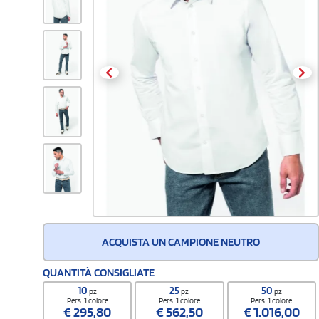
ACQUISTA UN CAMPIONE NEUTRO
QUANTITÀ CONSIGLIATE
10
25
50
pz
pz
pz
Pers. 1 colore
Pers. 1 colore
Pers. 1 colore
€
295,80
€
562,50
€
1.016,00