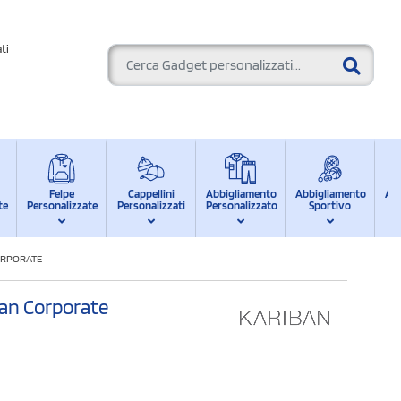
ti
Felpe
Cappellini
Abbigliamento
Abbigliamento
Ab
te
Personalizzate
Personalizzati
Personalizzato
Sportivo
d
ORPORATE
ban Corporate