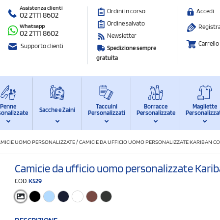
Assistenza clienti
Ordini in corso
Accedi
02 2111 8602
Ordine salvato
Whatsapp
Registra
02 2111 8602
Newsletter
Carrello
Supporto clienti
Spedizione sempre
gratuita
Penne
Taccuini
Borracce
Magliette
Sacche e Zaini
sonalizzate
Personalizzati
Personalizzate
Personalizza
AMICIE UOMO PERSONALIZZATE
/
CAMICIE DA UFFICIO UOMO PERSONALIZZATE KARIBAN C
Camicie da ufficio uomo personalizzate Kari
COD.
K529