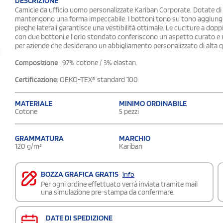
DESCRIZIONE
Camicie da ufficio uomo personalizzate Kariban Corporate. Dotate di
mantengono una forma impeccabile. I bottoni tono su tono aggiungon
pieghe laterali garantisce una vestibilità ottimale. Le cuciture a dopp
con due bottoni e l'orlo stondato conferiscono un aspetto curato e 
per aziende che desiderano un abbigliamento personalizzato di alta 
Composizione
: 97% cotone / 3% elastan.
Certificazione
: OEKO-TEX® standard 100
MATERIALE
MINIMO ORDINABILE
Cotone
5 pezzi
GRAMMATURA
MARCHIO
120 g/m²
Kariban
BOZZA GRAFICA GRATIS
info
Per ogni ordine effettuato verrà inviata tramite mail
una simulazione pre-stampa da confermare.
DATE DI SPEDIZIONE