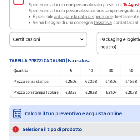
Spedizione articolo
non personalizzato
previsto il:
14 Agos
Spedizione articolo
personalizzato con stampa serigrafica
p
É possibile
anticipare la data di spedizione
direttamente a
Se hai bisogno di una consegna
tassativa
, contattaci al:
Certificazioni
Packaging e logist
neutro)
Codice doganale
TABELLA PREZZI CADAUNO | Iva esclusa
62052000
Quantità
5
10
30
40
Prezzo senza stampa
€
25,03
€
20,68
€
18,03
€
16,98
Prezzo con stampa 1 colore
€
33,58
€
29,58
€
21,07
€
20,78
Calcola il tuo preventivo e acquista online
1
Seleziona il tipo di prodotto