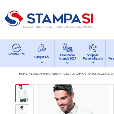
GADGET PERSONALIZZATI AZIENDALI E ABBIGLIAMENTO
Novità 2026
Calendari e
Shopper
Gadget A/Z
Agende 2027
Personalizzate
Per
HOME
/
ABBIGLIAMENTO PERSONALIZZATO
/
CAMICIE PERSONALIZZATE
/
C