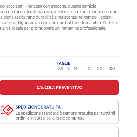
 colletto semi Francese con stecche, queste camicie
o un tocco di raffinatezza, mentre il carrè posteriore con due
ia piega assicurano durabilità e resistenza nel tempo. I polsini
moderno. Ogni camicia include due bottoni di ricambio. Perfette
qualità, ideale per promuovere un'immagine professionale.
TAGLIE
XS
S
M
L
XL
XXL
3XL
CALCOLA PREVENTIVO
SPEDIZIONE GRATUITA
La spedizione standard è sempre gratuita per tutti gli
ordini e in tutta italia, isole comprese.