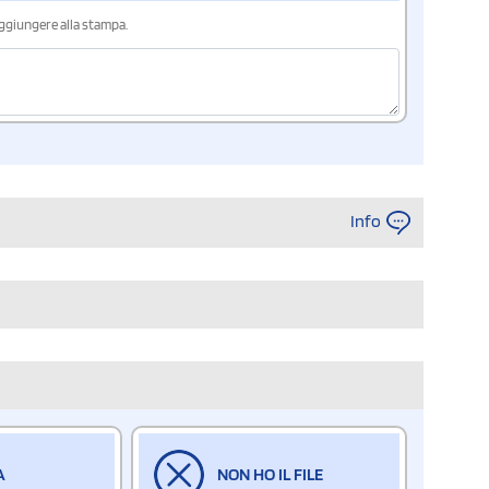
aggiungere alla stampa.
Info
A
NON HO IL FILE