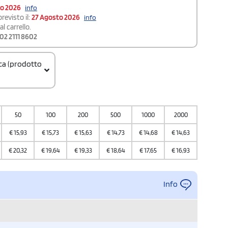
to 2026
info
revisto il:
27 Agosto 2026
info
l carrello.
02 2111 8602
ica (prodotto
50
100
200
500
1000
2000
5000
€
15,93
€
15,73
€
15,63
€
14,73
€
14,68
€
14,63
€
13,93
€
20,32
€
19,64
€
19,33
€
18,64
€
17,65
€
16,93
€
16,69
Info