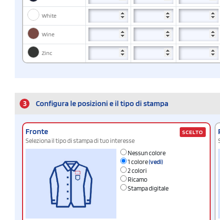
White
Wine
Zinc
3
Configura le posizioni e il tipo di stampa
Fronte
SCELTO
Seleziona il tipo di stampa di tuo interesse
Nessun colore
1 colore
(vedi)
2 colori
Ricamo
Stampa digitale