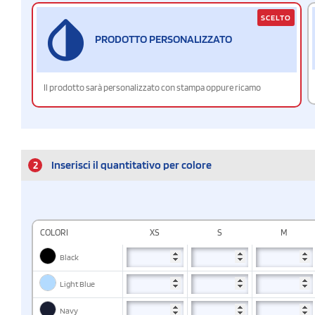
SCELTO
PRODOTTO PERSONALIZZATO
Il prodotto sarà personalizzato con stampa oppure ricamo
2
Inserisci il quantitativo per colore
COLORI
XS
S
M
Black
Light Blue
Navy