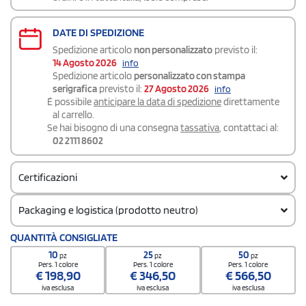
DATE DI SPEDIZIONE
Spedizione articolo
non personalizzato
previsto il:
14 Agosto 2026
info
Spedizione articolo
personalizzato con stampa
serigrafica
previsto il:
27 Agosto 2026
info
É possibile
anticipare la data di spedizione
direttamente
al carrello.
Se hai bisogno di una consegna
tassativa
, contattaci al:
02 2111 8602
Certificazioni
Packaging e logistica (prodotto neutro)
Codice doganale
QUANTITÀ CONSIGLIATE
62052000
10
25
50
pz
pz
pz
Pers. 1 colore
Pers. 1 colore
Pers. 1 colore
€
198,90
€
346,50
€
566,50
iva esclusa
iva esclusa
iva esclusa