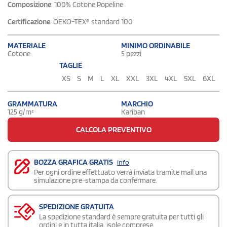
Composizione
: 100% Cotone Popeline
Certificazione
: OEKO-TEX® standard 100
MATERIALE
MINIMO ORDINABILE
Cotone
5 pezzi
TAGLIE
XS
S
M
L
XL
XXL
3XL
4XL
5XL
6XL
GRAMMATURA
MARCHIO
125 g/m²
Kariban
CALCOLA PREVENTIVO
BOZZA GRAFICA GRATIS
info
Per ogni ordine effettuato verrà inviata tramite mail una
simulazione pre-stampa da confermare.
SPEDIZIONE GRATUITA
La spedizione standard è sempre gratuita per tutti gli
ordini e in tutta italia, isole comprese.