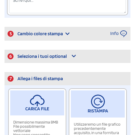
Info
5
Cambio colore stampa
6
Seleziona i tuoi optional
7
Allega i files di stampa
CARICA FILE
RISTAMPA
Dimensione massima 8MB
Utilizzeremo un file grafico
File possibilmente
precedentemente
vettoriale
acquisito, in una fornitura
Non sono consentite