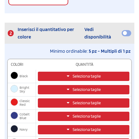
Inserisci il quantitativo per
Vedi
2
colore
disponibilità
Minimo ordinabile:
5 pz - Multipli di 1 pz
COLORI
QUANTITÀ
Black
Seleziona taglie
Bright
Seleziona taglie
Sky
Classic
Seleziona taglie
Red
Cobalt
Seleziona taglie
Blue
Navy
Seleziona taglie