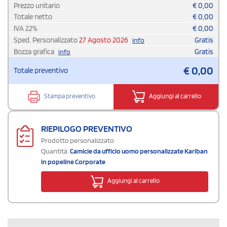
Prezzo unitario
€
0,00
Totale netto
€
0,00
IVA
22
%
€
0,00
Sped. Personalizzato
27 Agosto 2026
Gratis
info
Bozza grafica
Gratis
info
€
0,00
Totale preventivo
Stampa preventivo
Aggiungi al carrello
RIEPILOGO PREVENTIVO
Prodotto personalizzato
Quantità:
Camicie da ufficio uomo personalizzate Kariban
in popeline Corporate
Aggiungi al carrello