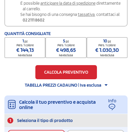
É possibile
anticipare la data di spedizione
direttamente
al carrello.
Se hai bisogno di una consegna
tassativa
, contattaci al:
02 2111 8602
QUANTITÀ CONSIGLIATE
1
5
10
pz
pz
pz
Pers. 1 colore
Pers. 1 colore
Pers. 1 colore
€
144,13
€
498,65
€
1.030,30
iva esclusa
iva esclusa
iva esclusa
CALCOLA PREVENTIVO
TABELLA PREZZI CADAUNO | Iva esclusa
Info
Calcola il tuo preventivo e acquista
online
1
Seleziona il tipo di prodotto