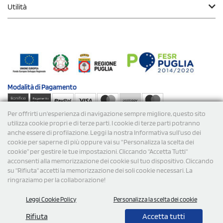
Utilità
Modalità di
Pagamento
Per offrirti un'esperienza di navigazione sempre migliore, questo sito
Spedizioni
utilizza cookie propri e di terze parti. I cookie di terze parti potranno
anche essere di profilazione. Leggi la nostra Informativa sull’uso dei
cookie per saperne di più oppure vai su “Personalizza la scelta dei
cookie” per gestire le tue impostazioni. Cliccando "Accetta Tutti"
acconsenti alla memorizzazione dei cookie sul tuo dispositivo. Cliccando
su "Rifiuta" accetti la memorizzazione dei soli cookie necessari. La
ringraziamo per la collaborazione!
© 2026 StampaSi s.r.l. TUTTI I DIRITTI SONO RISERVATI -
Leggi Cookie Policy
Personalizza la scelta dei cookie
P.Iva/C.F. 09734470967 - N° Rea MI-2110632
Rifiuta
Accetta tutti