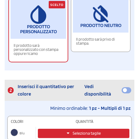
SCELTO
PRODOTTO NEUTRO
PRODOTTO
PERSONALIZZATO
Il prodotto sarà privo di
stampa.
Il prodotto sarà
personalizzato con stampa
oppure ricamo
Inserisci il quantitativo per
Vedi
2
colore
disponibilità
Minimo ordinabile:
1 pz - Multipli di 1 pz
COLORI
QUANTITÀ
Blu
Seleziona taglie