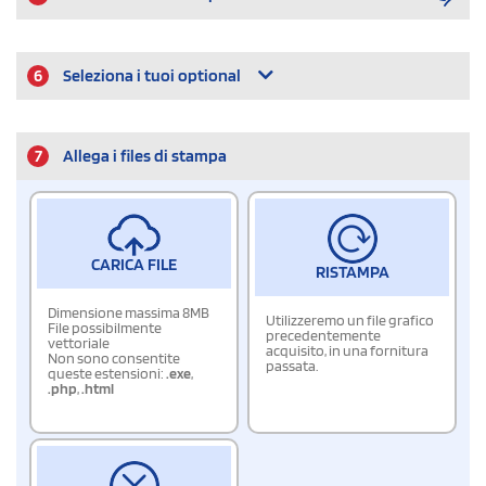
6
Seleziona i tuoi optional
7
Allega i files di stampa
CARICA FILE
RISTAMPA
Dimensione massima 8MB
Utilizzeremo un file grafico
File possibilmente
precedentemente
vettoriale
acquisito, in una fornitura
Non sono consentite
passata.
queste estensioni:
.exe
,
.php
,
.html