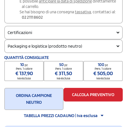
É possibile
anticipare la data di spedizione
direttamente
al carrello.
Se hai bisogno di una consegna
tassativa
, contattaci al:
02 2111 8602
Certificazioni
Packaging e logistica (prodotto neutro)
Codice doganale
QUANTITÀ CONSIGLIATE
61091000
10
50
100
pz
pz
pz
Pers. 1 colore
Pers. 1 colore
Pers. 1 colore
€
137,90
€
311,50
€
505,00
iva esclusa
iva esclusa
iva esclusa
CALCOLA PREVENTIVO
ORDINA CAMPIONE
NEUTRO
TABELLA PREZZI CADAUNO | Iva esclusa