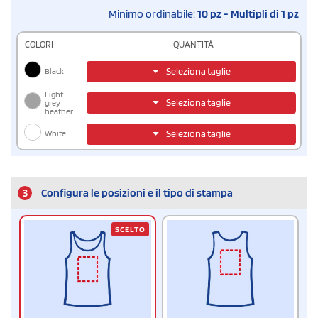
Minimo ordinabile:
10 pz - Multipli di 1 pz
COLORI
QUANTITÀ
Black
Seleziona taglie
Light
Seleziona taglie
grey
heather
White
Seleziona taglie
3
Configura le posizioni e il tipo di stampa
SCELTO