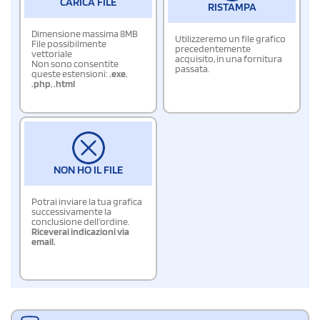
CARICA FILE
RISTAMPA
Dimensione massima 8MB
Utilizzeremo un file grafico
File possibilmente
precedentemente
vettoriale
acquisito, in una fornitura
Non sono consentite
passata.
queste estensioni:
.exe
,
.php
,
.html
NON HO IL FILE
Potrai inviare la tua grafica
successivamente la
conclusione dell'ordine.
Riceverai indicazioni via
email.