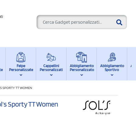
ti
Felpe
Cappellini
Abbigliamento
Abbigliamento
Ab
te
Personalizzate
Personalizzati
Personalizzato
Sportivo
d
'S SPORTY TT WOMEN
ol's Sporty TT Women