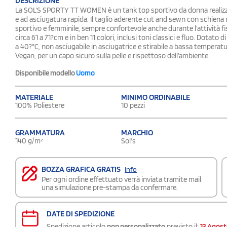
DESCRIZIONE
La SOL’S SPORTY TT WOMEN è un tank top sportivo da donna realizza
e ad asciugatura rapida. Il taglio aderente cut and sewn con schiena r
sportivo e femminile, sempre confortevole anche durante l’attività fisi
circa 61 a 71?cm e in ben 11 colori, inclusi toni classici e fluo. Dotato d
a 40?°C, non asciugabile in asciugatrice e stirabile a bassa tempe
Vegan, per un capo sicuro sulla pelle e rispettoso dell’ambiente.
Disponibile modello
Uomo
MATERIALE
MINIMO ORDINABILE
100% Poliestere
10 pezzi
GRAMMATURA
MARCHIO
140 g/m²
Sol's
BOZZA GRAFICA GRATIS
info
Per ogni ordine effettuato verrà inviata tramite mail
una simulazione pre-stampa da confermare.
DATE DI SPEDIZIONE
Spedizione articolo
non personalizzato
previsto il:
13 Agos