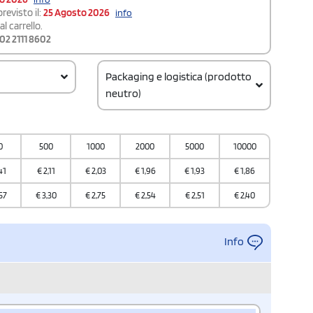
revisto il:
25 Agosto 2026
info
l carrello.
02 2111 8602
Packaging e logistica (prodotto
neutro)
Quantità per confezione
10
0
500
1000
2000
5000
10000
Quantità per scatola
50
41
€
2,11
€
2,03
€
1,96
€
1,93
€
1,86
57
€
3,30
€
2,75
€
2,54
€
2,51
€
2,40
Info