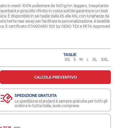
to in mesh 100% poliestere da 140?g/m², leggero, traspirante
acerback e girocollo rifinito in costa sottile garantisce un look
ca. È disponibile in sei taglie dalla XS alla XXL con lunghezze da
i etichetta tear away per facilitare la personalizzazione, è lavabile
ratura. È certificato STANDARD 100 by OEKO TEX e PETA Approved
TAGLIE
XS
S
M
L
XL
XXL
CALCOLA PREVENTIVO
SPEDIZIONE GRATUITA
La spedizione standard è sempre gratuita per tutti gli
ordini e in tutta italia, isole comprese.
to 2026
info