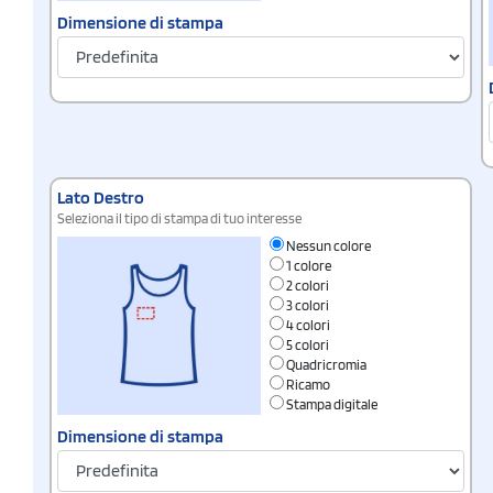
Dimensione di stampa
Lato Destro
Seleziona il tipo di stampa di tuo interesse
Nessun colore
1 colore
2 colori
3 colori
4 colori
5 colori
Quadricromia
Ricamo
Stampa digitale
Dimensione di stampa