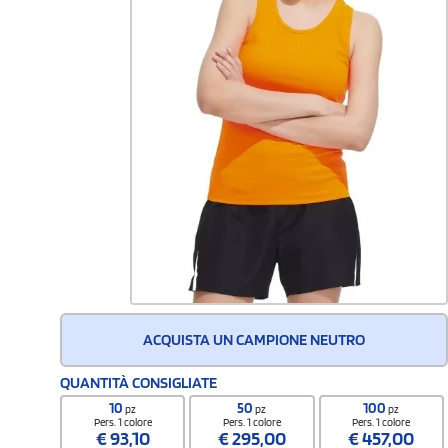
ACQUISTA UN CAMPIONE NEUTRO
QUANTITÀ CONSIGLIATE
10
50
100
pz
pz
pz
Pers. 1 colore
Pers. 1 colore
Pers. 1 colore
€
93,10
€
295,00
€
457,00