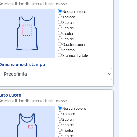
Seleziona il tipo di stampa di tuo interesse
Nessun colore
1 colore
2 colori
3 colori
4 colori
5 colori
Quadricromia
Ricamo
Stampa digitale
Dimensione di stampa
Lato Cuore
Seleziona il tipo di stampa di tuo interesse
Nessun colore
1 colore
2 colori
3 colori
4 colori
5 colori