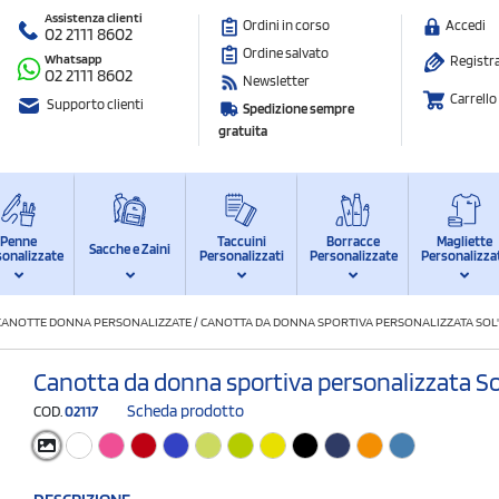
Assistenza clienti
Ordini in corso
Accedi
02 2111 8602
Ordine salvato
Whatsapp
Registra
02 2111 8602
Newsletter
Carrello
Supporto clienti
Spedizione sempre
gratuita
Penne
Taccuini
Borracce
Magliette
Sacche e Zaini
sonalizzate
Personalizzati
Personalizzate
Personalizza
CANOTTE DONNA PERSONALIZZATE
/
CANOTTA DA DONNA SPORTIVA PERSONALIZZATA SOL
Canotta da donna sportiva personalizzata S
Scheda prodotto
COD.
02117