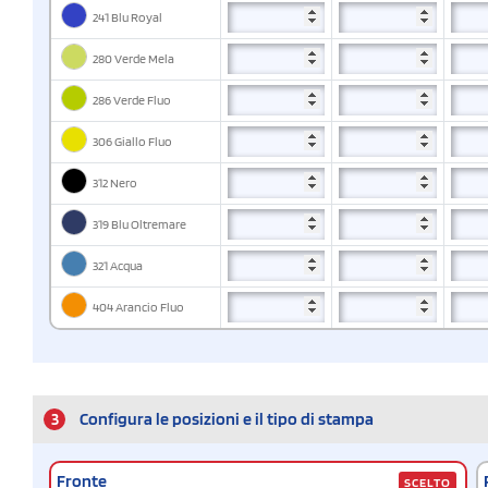
241 Blu Royal
280 Verde Mela
286 Verde Fluo
306 Giallo Fluo
312 Nero
319 Blu Oltremare
321 Acqua
404 Arancio Fluo
3
Configura le posizioni e il tipo di stampa
Fronte
SCELTO