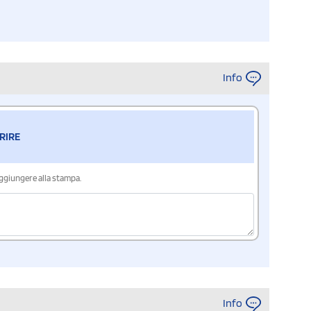
Info
RIRE
aggiungere alla stampa.
Info