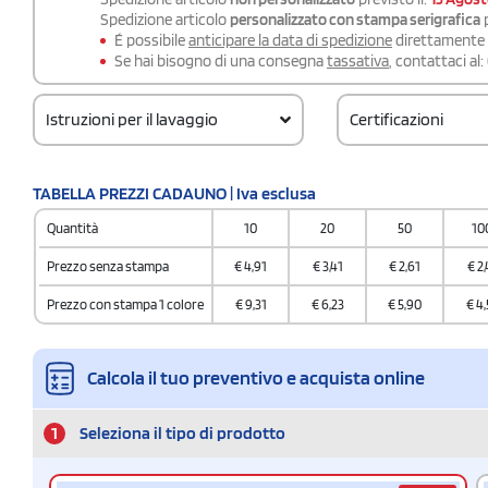
Spedizione articolo
personalizzato con stampa serigrafica
p
É possibile
anticipare la data di spedizione
direttamente a
Se hai bisogno di una consegna
tassativa
, contattaci al:
Istruzioni per il lavaggio
Certificazioni
TABELLA PREZZI CADAUNO | Iva esclusa
Quantità
10
20
50
10
Prezzo senza stampa
€
4,91
€
3,41
€
2,61
€
2,
Prezzo con stampa 1 colore
€
9,31
€
6,23
€
5,90
€
4,
Calcola il tuo preventivo e acquista online
1
Seleziona il tipo di prodotto