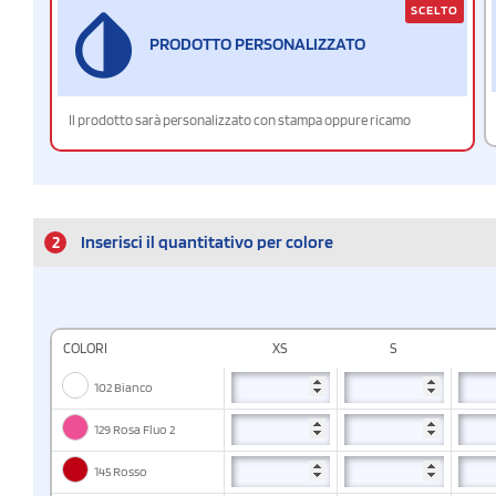
SCELTO
PRODOTTO PERSONALIZZATO
Il prodotto sarà personalizzato con stampa oppure ricamo
2
Inserisci il quantitativo per colore
COLORI
XS
S
102 Bianco
129 Rosa Fluo 2
145 Rosso