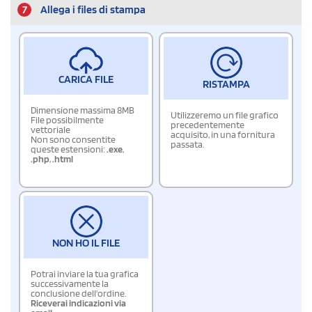
7
Allega i files di stampa
CARICA FILE
RISTAMPA
Dimensione massima 8MB
Utilizzeremo un file grafico
File possibilmente
precedentemente
vettoriale
acquisito, in una fornitura
Non sono consentite
passata.
queste estensioni:
.exe
,
.php
,
.html
NON HO IL FILE
Potrai inviare la tua grafica
successivamente la
conclusione dell'ordine.
Riceverai indicazioni via