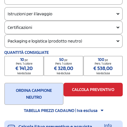
Istruzioni per il lavaggio
Certificazioni
Packaging e logistica (prodotto neutro)
Codice doganale
QUANTITÀ CONSIGLIATE
61091000
10
50
100
pz
pz
pz
Pers. 1 colore
Pers. 1 colore
Pers. 1 colore
€
141,20
€
328,00
€
538,00
iva esclusa
iva esclusa
iva esclusa
CALCOLA PREVENTIVO
ORDINA CAMPIONE
NEUTRO
TABELLA PREZZI CADAUNO | Iva esclusa
Info
Calcola il tuo preventivo e acquista