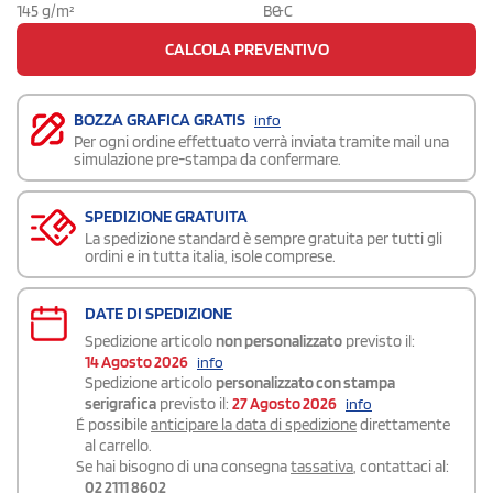
145 g/m²
B&C
CALCOLA PREVENTIVO
BOZZA GRAFICA GRATIS
info
Per ogni ordine effettuato verrà inviata tramite mail una
simulazione pre-stampa da confermare.
SPEDIZIONE GRATUITA
La spedizione standard è sempre gratuita per tutti gli
ordini e in tutta italia, isole comprese.
DATE DI SPEDIZIONE
Spedizione articolo
non personalizzato
previsto il:
14 Agosto 2026
info
Spedizione articolo
personalizzato con stampa
serigrafica
previsto il:
27 Agosto 2026
info
É possibile
anticipare la data di spedizione
direttamente
al carrello.
Se hai bisogno di una consegna
tassativa
, contattaci al:
02 2111 8602