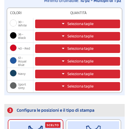
Minimo ordinabile:
10 pz - Multipli di 1 pz
COLORI
QUANTITÀ
30 -
Seleziona taglie
White
36 -
Seleziona taglie
Black
40 - Red
Seleziona taglie
51 -
Seleziona taglie
Royal
Blue
Navy
Seleziona taglie
Sport
Seleziona taglie
Grey
3
Configura le posizioni e il tipo di stampa
SCELTO