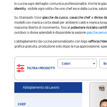
In cucina ogni dettaglio comunica professionalità. Anche la gia
identity
, visibile ogni volta che uno chef esce dalla cucina, saluta
Su StampaSi trovi
giacche da cuoco, casacche chef
e
divise d
modelli con manica corta ideali per ambienti caldi e manica lunga
massima libertà di movimento, fino al
poliestere riciclato certi
outdoor o divise aziendali) è disponibile la sezione
giacche perso
L'abbigliamento da cucina personalizzato con logo
rafforza l'ide
grafica gratuita, produzione solo dopo la tua approvazione, spediz
Colori
Br
FILTRA I PRODOTTI
Abbigliamento da Lavoro
CHEF