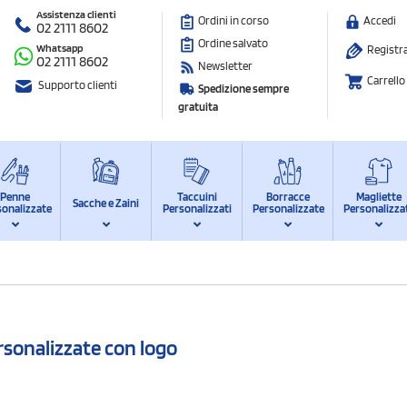
Assistenza clienti
Ordini in corso
Accedi
02 2111 8602
Ordine salvato
Whatsapp
Registra
02 2111 8602
Newsletter
Carrello
Supporto clienti
Spedizione sempre
gratuita
Penne
Taccuini
Borracce
Magliette
Sacche e Zaini
sonalizzate
Personalizzati
Personalizzate
Personalizza
rsonalizzate con logo