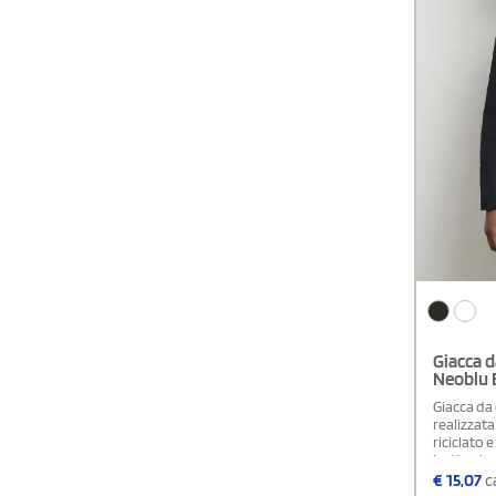
Giacca d
Neoblu 
Giacca da
realizzata
riciclato 
bottoni au
per una m
€
15,07
ca
cucitura 