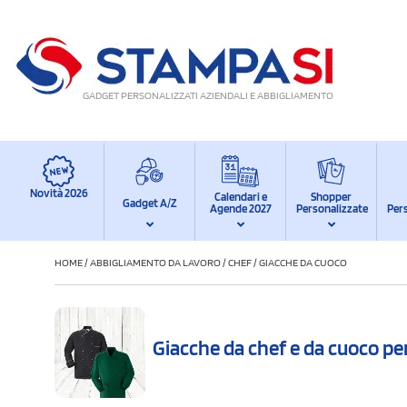
GADGET PERSONALIZZATI AZIENDALI E ABBIGLIAMENTO
Novità 2026
Calendari e
Shopper
Gadget A/Z
Agende 2027
Personalizzate
Per
HOME
/
ABBIGLIAMENTO DA LAVORO
/
CHEF
/
GIACCHE DA CUOCO
Giacche da chef e da cuoco pe