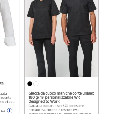
ta
Giacca da cuoco maniche corte unisex
zzata
180 g/m² personalizzabile WK
presenta
Designed to Work
lo e i polsi
a manica
Giacca da cuoco unisex 65% poliestere
 si
riciclato 35% cotone in tessuto twill
0 pz
 che
resistente e adatta a lavaggio industriale e