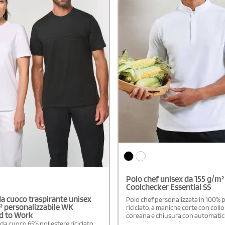
Polo chef unisex da 155 g/m
Coolchecker Essential SS
da cuoco traspirante unisex
Polo chef personalizzata in 100% p
² personalizzabile WK
riciclato, a maniche corte con collo 
d to Work
coreana e chiusura con automatici
da pattina coprente.
da cuoco 65% poliestere riciclato