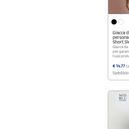
Giacca d
personal
Short Sl
Giacca da
per garan
l’uso prol
strappo co
per la lor
€
14,77
ca
taschino 
Spedizio
coreana c
moderno.