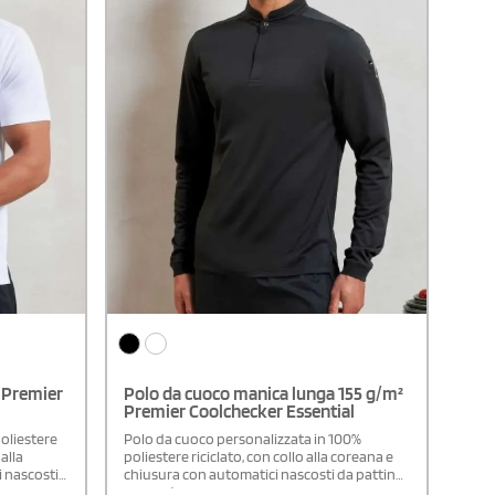
² Premier
Polo da cuoco manica lunga 155 g/m²
Premier Coolchecker Essential
oliestere
Polo da cuoco personalizzata in 100%
alla
poliestere riciclato, con collo alla coreana e
 nascosti
chiusura con automatici nascosti da pattina
coprente.