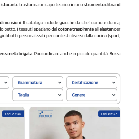
 ristorante
trasforma un capo tecnico in uno
strumento di brand
e dimensioni
. Il catalogo include giacche da chef uomo e donna,
io petto. I tessuti spaziano dal
cotone traspirante
all'
elastan
per
giubbotti personalizzati per contesti diversi dalla cucina (sport,
enza nella brigata
. Puoi ordinare anche in piccole quantità. Bozza
Grammatura
Certificazione
Taglia
Genere
Cod: PR646
Cod: PR647