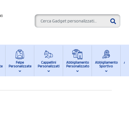
ti
Felpe
Cappellini
Abbigliamento
Abbigliamento
Ab
te
Personalizzate
Personalizzati
Personalizzato
Sportivo
d