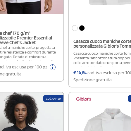
a chef 170 g/m²
izzabile Premier Essential
Casacca cuoco maniche cort
eeve Chef's Jacket
personalizzata Giblor's To
 chef a maniche corte, progettata
tire resistenza e comfort durante
Casacca cuoco maniche corte To
ungato. Dotata di chiusura a
Presenta l'abbottonatura doppio p
n cinque bottoni in resina, noti
collo arrotondato e un porta penn
o durabilità. Presenta un pratico
d. iva esclusa per 100 pz
manica sinistra. Presenta una vesti
doppio per penne e un colletto alla
Fit e si caratterizza per i bottoni es
€
14,84
cad. iva esclusa per 1
ne gratuita
he dona un tocco professionale e
predominano sulla pettorina dava
Spedizione gratuita
giacca è realizzata in tessuto 100
nella variante bianca, e nel 65% po
cotone nella variante nera. Ha la v
manica lunga nella giacca Adriano
Cod: 04459