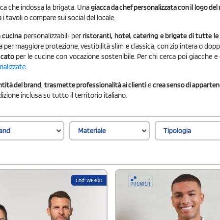
cca che indossa la brigata. Una
giacca da chef personalizzata con il logo del
 i tavoli o compare sui social del locale.
a cucina
personalizzabili per
ristoranti, hotel, catering e brigate di tutte l
 per maggiore protezione, vestibilità slim e classica, con zip intera o dopp
ficato
per le cucine con vocazione sostenibile. Per chi cerca poi giacche e 
nalizzate
.
ntità del brand
,
trasmette professionalità ai clienti
e
crea senso di apparten
ione inclusa su tutto il territorio italiano.
and
Materiale
Tipologia
Cod: WK300