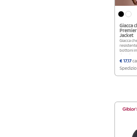
Giacca c
Premier 
Jacket
Giacca ch
resistente
bottoni in
doppia pe
€
17,17
ca
Spedizio