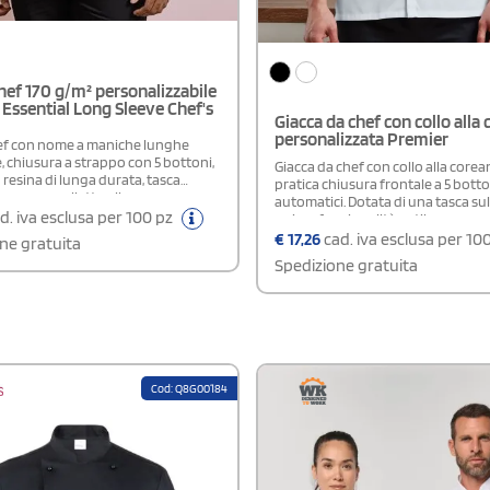
hef 170 g/m² personalizzabile
Essential Long Sleeve Chef's
Giacca da chef con collo alla
personalizzata Premier
ef con nome a maniche lunghe
, chiusura a strappo con 5 bottoni,
Giacca da chef con collo alla corea
 resina di lunga durata, tasca
pratica chiusura frontale a 5 botto
r penne, colletto alla coreana
automatici. Dotata di una tasca sul
d. iva esclusa per 100 pz
unisce funzionalità e stile per gar
comfort durante il lavoro in cucina
€
17,26
cad. iva esclusa per 10
ne gratuita
Spedizione gratuita
Cod: Q8G00184