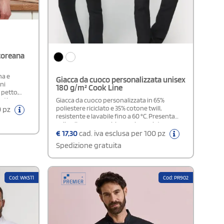
 coreana
na e
Giacca da cuoco personalizzata unisex
ni
180 g/m² Cook Line
 petto,
antire
Giacca da cuoco personalizzata in 65%
.
poliestere riciclato e 35% cotone twill,
0 pz
resistente e lavabile fino a 60 °C. Presenta
collo alla coreana, chiusura incrociata con
automatici nascosti, tasca petto, portapenne
€
17,30
cad. iva esclusa per 100 pz
sulla manica, inserto posteriore traspirante
Spedizione gratuita
in mesh ed etichetta removibile.Da abbinare
con WK700
Cod: WK511
Cod: PR902