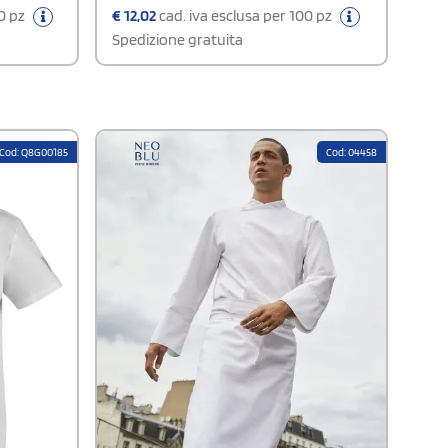
00 pz
€
12,02
cad. iva esclusa per 100 pz
Spedizione gratuita
Cod: Q8G00185
Cod: 04458