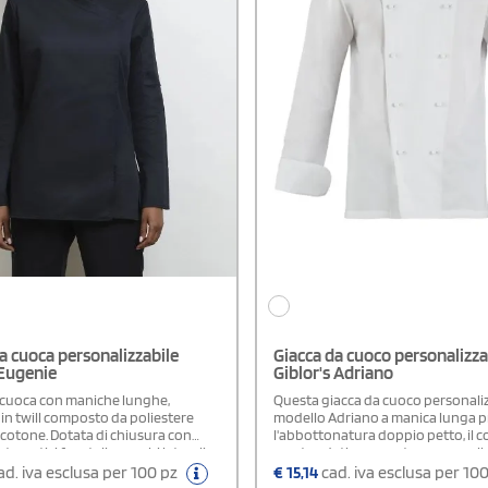
a cuoca personalizzabile
Giacca da cuoco personalizza
Eugenie
Giblor's Adriano
 cuoca con maniche lunghe,
Questa giacca da cuoco personali
 in twill composto da poliestere
modello Adriano a manica lunga 
e cotone. Dotata di chiusura con
l'abbottonatura doppio petto, il col
tomatici frontali, spacchi laterali
arrotondati e un porta penne sull
aggiore libertà di movimento,
sinistra. Ha una vestibilità Slim Fit e
d. iva esclusa per 100 pz
€
15,14
cad. iva esclusa per 10
posteriore sagomata e doppia tasca
caratterizza per i bottoni estraibili