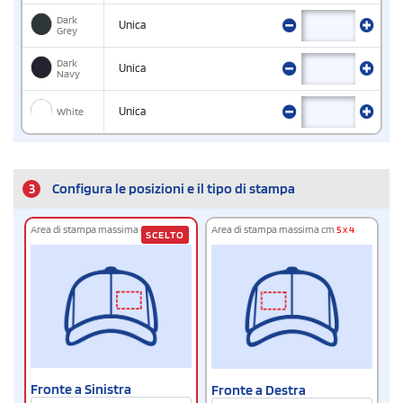
Dark
Unica
Grey
Dark
Unica
Navy
White
Unica
3
Configura le posizioni e il tipo di stampa
Area di stampa massima cm
5 x 4
Area di stampa massima cm
5 x 4
SCELTO
Fronte a Sinistra
Fronte a Destra