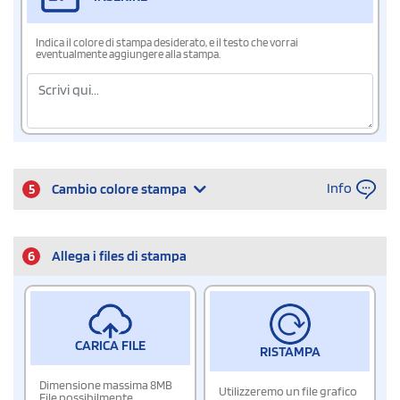
Indica il colore di stampa desiderato, e il testo che vorrai
eventualmente aggiungere alla stampa.
Info
5
Cambio colore stampa
6
Allega i files di stampa
CARICA FILE
RISTAMPA
Dimensione massima 8MB
Utilizzeremo un file grafico
File possibilmente