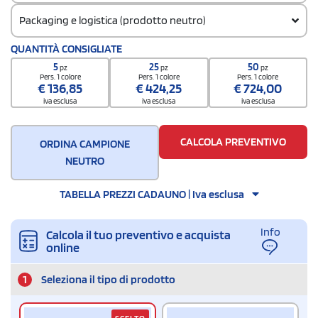
Packaging e logistica (prodotto neutro)
Codice doganale
QUANTITÀ CONSIGLIATE
65050090
5
25
50
pz
pz
pz
Quantità per confezione
Pers. 1 colore
Pers. 1 colore
Pers. 1 colore
€
136,85
€
424,25
€
724,00
6
iva esclusa
iva esclusa
iva esclusa
Quantità per scatola
72
CALCOLA PREVENTIVO
ORDINA CAMPIONE
NEUTRO
TABELLA PREZZI CADAUNO | Iva esclusa
Info
Calcola il tuo preventivo e acquista
online
1
Seleziona il tipo di prodotto
SCELTO