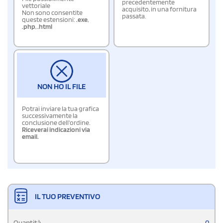
precedentemente
vettoriale
acquisito, in una fornitura
Non sono consentite
passata.
queste estensioni:
.exe
,
.php
,
.html
NON HO IL FILE
Potrai inviare la tua grafica
successivamente la
conclusione dell'ordine.
Riceverai indicazioni via
email.
IL TUO PREVENTIVO
Quantità
0