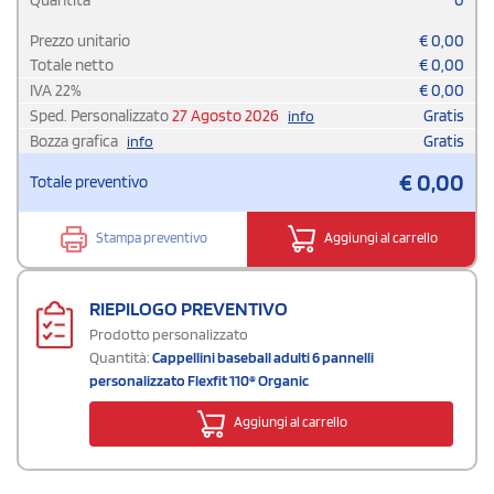
Prezzo unitario
€
0,00
Totale netto
€
0,00
IVA
22
%
€
0,00
Sped. Personalizzato
27 Agosto 2026
Gratis
info
Bozza grafica
Gratis
info
€
0,00
Totale preventivo
Stampa preventivo
Aggiungi al carrello
RIEPILOGO PREVENTIVO
Prodotto personalizzato
Quantità:
Cappellini baseball adulti 6 pannelli
personalizzato Flexfit 110® Organic
Aggiungi al carrello