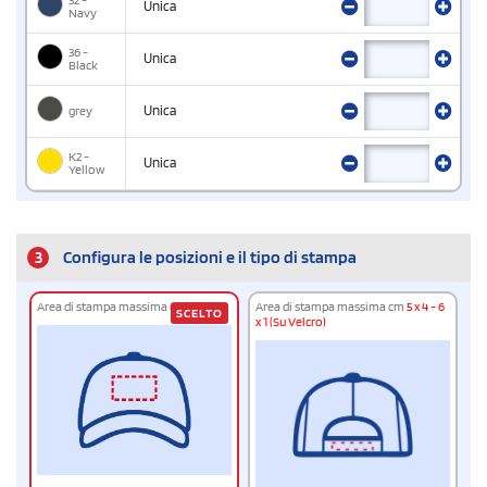
Unica
Navy
36 -
Unica
Black
grey
Unica
K2 -
Unica
Yellow
3
Configura le posizioni e il tipo di stampa
Area di stampa massima cm
9 x 5
Area di stampa massima cm
5 x 4 - 6
SCELTO
x 1 (Su Velcro)