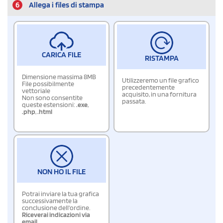
6
Allega i files di stampa
CARICA FILE
RISTAMPA
Dimensione massima 8MB
Utilizzeremo un file grafico
File possibilmente
precedentemente
vettoriale
acquisito, in una fornitura
Non sono consentite
passata.
queste estensioni:
.exe
,
.php
,
.html
NON HO IL FILE
Potrai inviare la tua grafica
successivamente la
conclusione dell'ordine.
Riceverai indicazioni via
email.