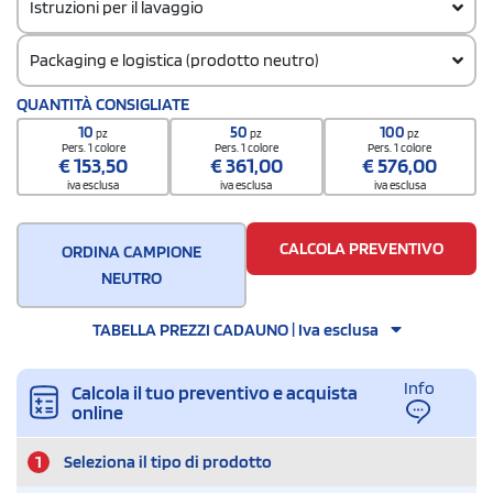
Istruzioni per il lavaggio
Packaging e logistica (prodotto neutro)
Codice doganale
QUANTITÀ CONSIGLIATE
65050030
10
50
100
pz
pz
pz
Quantità per confezione
Pers. 1 colore
Pers. 1 colore
Pers. 1 colore
€
153,50
€
361,00
€
576,00
24
iva esclusa
iva esclusa
iva esclusa
Quantità per scatola
144
CALCOLA PREVENTIVO
ORDINA CAMPIONE
NEUTRO
TABELLA PREZZI CADAUNO | Iva esclusa
Info
Calcola il tuo preventivo e acquista
online
1
Seleziona il tipo di prodotto