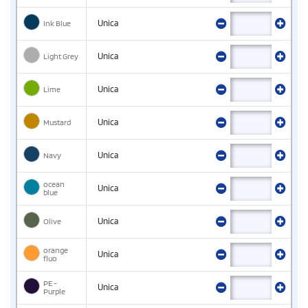
Ink Blue
Unica
Light Grey
Unica
Lime
Unica
Mustard
Unica
Navy
Unica
ocean
Unica
blue
Olive
Unica
orange
Unica
fluo
PE -
Unica
Purple