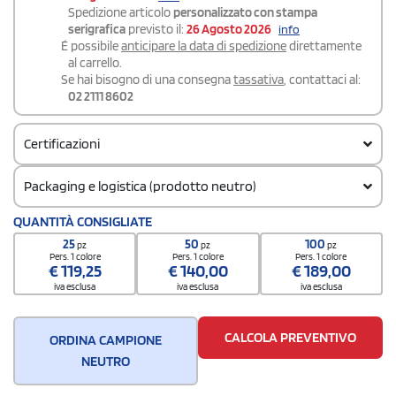
Spedizione articolo
personalizzato con stampa
serigrafica
previsto il:
26 Agosto 2026
info
É possibile
anticipare la data di spedizione
direttamente
al carrello.
Se hai bisogno di una consegna
tassativa
, contattaci al:
02 2111 8602
Certificazioni
Packaging e logistica (prodotto neutro)
Codice doganale
QUANTITÀ CONSIGLIATE
65069990
25
50
100
pz
pz
pz
Pers. 1 colore
Pers. 1 colore
Pers. 1 colore
€
119,25
€
140,00
€
189,00
iva esclusa
iva esclusa
iva esclusa
CALCOLA PREVENTIVO
ORDINA CAMPIONE
NEUTRO