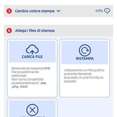
Info
5
Cambio colore stampa
6
Allega i files di stampa
CARICA FILE
RISTAMPA
Dimensione massima 8MB
Utilizzeremo un file grafico
File possibilmente
precedentemente
vettoriale
acquisito, in una fornitura
Non sono consentite
passata.
queste estensioni:
.exe
,
.php
,
.html