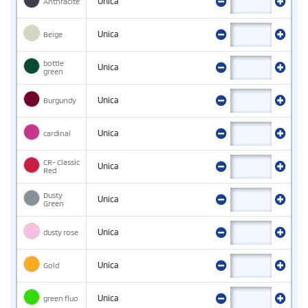
Anthracite
Unica
Beige
Unica
bottle
Unica
green
Burgundy
Unica
cardinal
Unica
CR- Classic
Unica
Red
Dusty
Unica
Green
dusty rose
Unica
Gold
Unica
green fluo
Unica