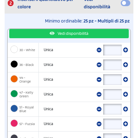
2
colore
disponibilità
Minimo ordinabile:
25 pz - Multipli di 25 pz
Vedi disponibilità
30 - White
Unica
36 - Black
Unica
44 -
Unica
Orange
47 - Kelly
Unica
Green
51 - Royal
Unica
Blue
57 - Fucsia
Unica