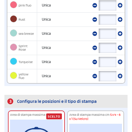
pink fluo
Unica
Rust
Unica
sea breeze
Unica
Sprint
Unica
Rose
Turquoise
Unica
yellow
Unica
fluo
3
Configura le posizioni e il tipo di stampa
Area di stampa massima cm
9 x 5
Area di stampa massima cm
5 x 4 - 6
SCELTO
x 1 (Su Velcro)