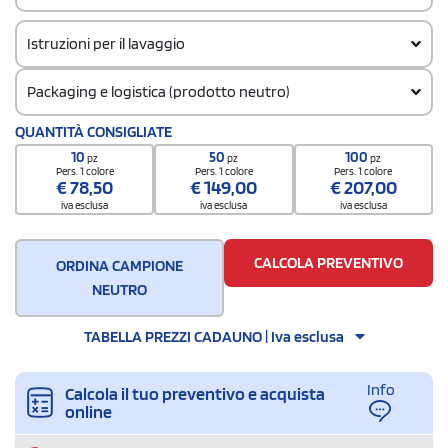
Istruzioni per il lavaggio
Packaging e logistica (prodotto neutro)
Codice doganale
QUANTITÀ CONSIGLIATE
65050030
10
50
100
pz
pz
pz
Quantità per scatola
Pers. 1 colore
Pers. 1 colore
Pers. 1 colore
€
78,50
€
149,00
€
207,00
200
iva esclusa
iva esclusa
iva esclusa
CALCOLA PREVENTIVO
ORDINA CAMPIONE
NEUTRO
TABELLA PREZZI CADAUNO | Iva esclusa
Info
Calcola il tuo preventivo e acquista
online