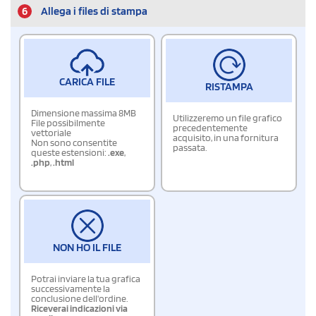
6
Allega i files di stampa
CARICA FILE
RISTAMPA
Dimensione massima 8MB
Utilizzeremo un file grafico
File possibilmente
precedentemente
vettoriale
acquisito, in una fornitura
Non sono consentite
passata.
queste estensioni:
.exe
,
.php
,
.html
NON HO IL FILE
Potrai inviare la tua grafica
successivamente la
conclusione dell'ordine.
Riceverai indicazioni via