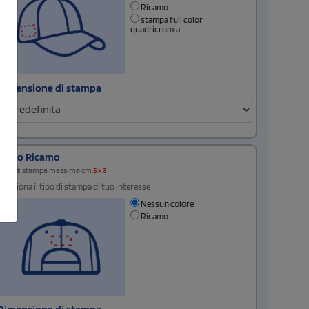
Ricamo
stampa full color
quadricromia
Dimensione di stampa
Retro Ricamo
Area di stampa massima cm
5 x 3
Seleziona il tipo di stampa di tuo interesse
Nessun colore
Ricamo