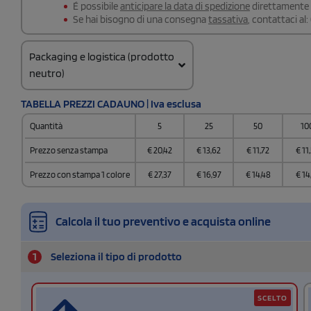
É possibile
anticipare la data di spedizione
direttamente a
Se hai bisogno di una consegna
tassativa
, contattaci al:
Packaging e logistica (prodotto
neutro)
Codice doganale
TABELLA PREZZI CADAUNO | Iva esclusa
65050030
Quantità
5
25
50
10
Quantità per scatola
72
Prezzo senza stampa
€
20,42
€
13,62
€
11,72
€
11
Prezzo con stampa 1 colore
€
27,37
€
16,97
€
14,48
€
14
Calcola il tuo preventivo e acquista online
1
Seleziona il tipo di prodotto
SCELTO