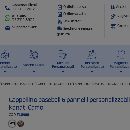
Assistenza clienti
Ordini in corso
Accedi
02 2111 8602
Ordine salvato
Whatsapp
Registra
02 2111 8602
Newsletter
Carrello
Supporto clienti
Spedizione sempre
gratuita
Penne
Taccuini
Borracce
Magliette
Sacche e Zaini
sonalizzate
Personalizzati
Personalizzate
Personalizza
/
CAPPELLINI BASEBALL
/
CAPPELLINI 6 PANNELLI
/
CAPPELLINO BASEBALL 6 PANNELLI PE
Cappellino baseball 6 pannelli personalizzabi
Kanati Camo
COD.
FL6988