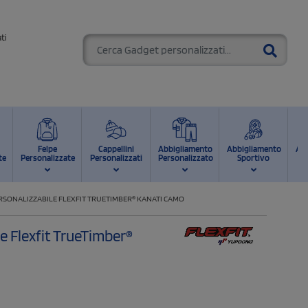
ti
Felpe
Cappellini
Abbigliamento
Abbigliamento
Ab
te
Personalizzate
Personalizzati
Personalizzato
Sportivo
d
RSONALIZZABILE FLEXFIT TRUETIMBER® KANATI CAMO
le Flexfit TrueTimber®