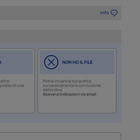
Info
A
NON HO IL FILE
rafico
Potrai inviare la tua grafica
isito, in una
successivamente la conclusione
dell'ordine.
Riceverai indicazioni via email.