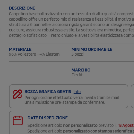
DESCRIZIONE
Cappellino baseball realizzato con un tessuto di alta qualità composto
cappellino offre un perfetto mix di resistenza e flessibilità. Il motiv
struttura a 6 pannelli e la corona rigida garantiscono un design elegant
cuciture, assicura robustezza e stile. La sottovisiera mimetica, perf
dettaglio sofisticato. Il retro chiuso e la vestibilità elasticizzata c
MATERIALE
MINIMO ORDINABILE
96% Poliestere - 4% Elastan
5 pezzi
MARCHIO
Flexfit
BOZZA GRAFICA GRATIS
info
Per ogni ordine effettuato verrà inviata tramite mail
una simulazione pre-stampa da confermare.
DATE DI SPEDIZIONE
Spedizione articolo
non personalizzato
previsto il:
13 Agos
Spedizione articolo
personalizzato con stampa serigrafica
p