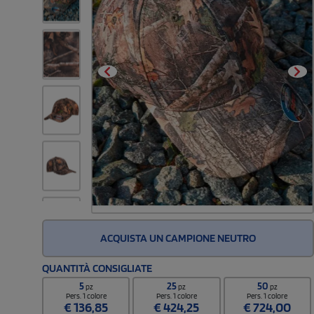
ACQUISTA UN CAMPIONE NEUTRO
QUANTITÀ CONSIGLIATE
5
25
50
pz
pz
pz
Pers. 1 colore
Pers. 1 colore
Pers. 1 colore
€
136,85
€
424,25
€
724,00