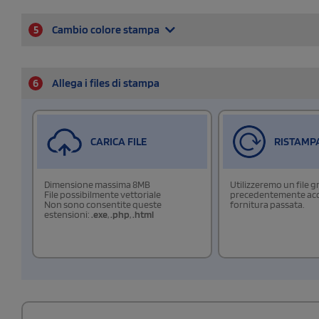
5
Cambio colore stampa
6
Allega i files di stampa
CARICA FILE
RISTAMP
Dimensione massima 8MB
Utilizzeremo un file g
File possibilmente vettoriale
precedentemente acqu
Non sono consentite queste
fornitura passata.
estensioni:
.exe
,
.php
,
.html