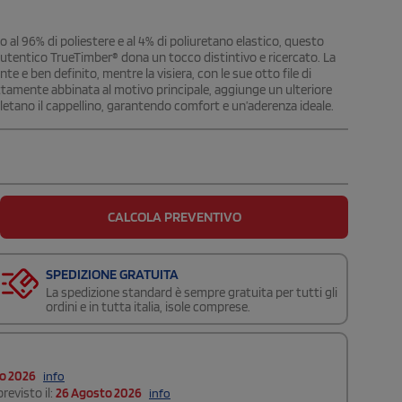
 al 96% di poliestere e al 4% di poliuretano elastico, questo
o autentico TrueTimber® dona un tocco distintivo e ricercato. La
e e ben definito, mentre la visiera, con le sue otto file di
ettamente abbinata al motivo principale, aggiunge un ulteriore
ompletano il cappellino, garantendo comfort e un’aderenza ideale.
CALCOLA PREVENTIVO
SPEDIZIONE GRATUITA
La spedizione standard è sempre gratuita per tutti gli
ordini e in tutta italia, isole comprese.
to 2026
info
revisto il:
26 Agosto 2026
info