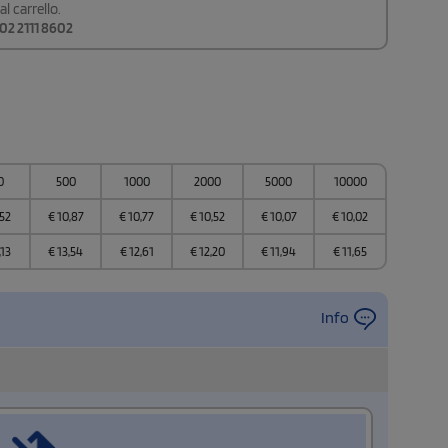
l carrello.
02 2111 8602
0
500
1000
2000
5000
10000
,52
€
10,87
€
10,77
€
10,52
€
10,07
€
10,02
,13
€
13,54
€
12,61
€
12,20
€
11,94
€
11,65
Info