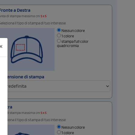
Fronte a Destra
Area di stampa massima cm
5 x 5
Seleziona il tipo di stampa di tuo interesse
Nessun colore
1 colore
stampa full color
×
quadricromia
Dimensione di stampa
Destra
Area di stampa massima cm
5 x 5
Seleziona il tipo di stampa di tuo interesse
Nessun colore
1 colore