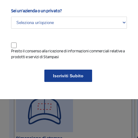
Ricamo
stampa full color
Sei un'azienda o un privato?
quadricromia
Dimensione di stampa
Presto il consenso alla ricezione di informazioni commerciali relative a
prodotti e servizi di Stampasi
Fronte Ricamo
Iscriviti Subito
Area di stampa massima cm
9 x 5
Seleziona il tipo di stampa di tuo interesse
Nessun colore
Ricamo