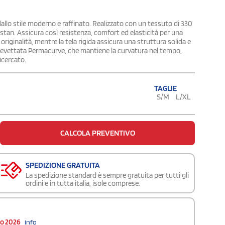
 dallo stile moderno e raffinato. Realizzato con un tessuto di 330
stan. Assicura così resistenza, comfort ed elasticità per una
riginalità, mentre la tela rigida assicura una struttura solida e
a brevettata Permacurve, che mantiene la curvatura nel tempo,
icercato.
TAGLIE
S/M
L/XL
CALCOLA PREVENTIVO
SPEDIZIONE GRATUITA
La spedizione standard è sempre gratuita per tutti gli
ordini e in tutta italia, isole comprese.
to 2026
info