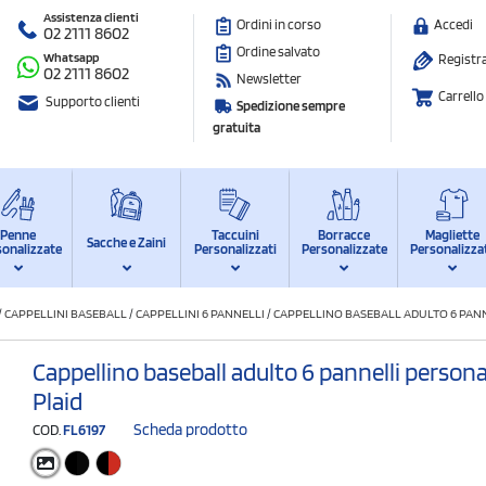
Assistenza clienti
Ordini in corso
Accedi
02 2111 8602
Ordine salvato
Whatsapp
Registra
02 2111 8602
Newsletter
Carrello
Supporto clienti
Spedizione sempre
gratuita
Penne
Taccuini
Borracce
Magliette
Sacche e Zaini
sonalizzate
Personalizzati
Personalizzate
Personalizza
/
CAPPELLINI BASEBALL
/
CAPPELLINI 6 PANNELLI
/
CAPPELLINO BASEBALL ADULTO 6 PANN
Cappellino baseball adulto 6 pannelli personal
Plaid
Scheda prodotto
COD.
FL6197