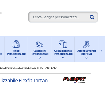
ti
Felpe
Cappellini
Abbigliamento
Abbigliamento
Ab
te
Personalizzate
Personalizzati
Personalizzato
Sportivo
d
ELLI PERSONALIZZABILE FLEXFIT TARTAN PLAID
izzabile Flexfit Tartan