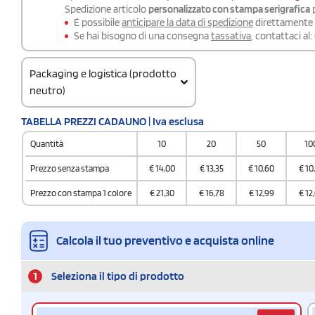
Spedizione articolo
personalizzato con stampa serigrafica
p
É possibile
anticipare la data di spedizione
direttamente a
Se hai bisogno di una consegna
tassativa
, contattaci al:
Packaging e logistica (prodotto
neutro)
Codice doganale
TABELLA PREZZI CADAUNO | Iva esclusa
65050030
Quantità
10
20
50
10
Quantità per scatola
72
Prezzo senza stampa
€
14,00
€
13,35
€
10,60
€
10
Prezzo con stampa 1 colore
€
21,30
€
16,78
€
12,99
€
12
Calcola il tuo preventivo e acquista online
1
Seleziona il tipo di prodotto