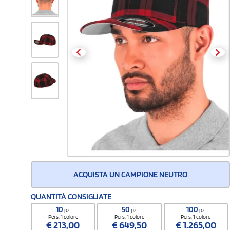
ACQUISTA UN CAMPIONE NEUTRO
QUANTITÀ CONSIGLIATE
10
50
100
pz
pz
pz
Pers. 1 colore
Pers. 1 colore
Pers. 1 colore
€
213,00
€
649,50
€
1.265,00