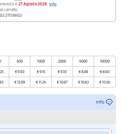
revisto il:
27 Agosto 2026
info
l carrello.
02 2111 8602
0
500
1000
2000
5000
10000
,25
€
9,50
€
9,15
€
9,10
€
8,88
€
8,60
,65
€
12,09
€
11,24
€
10,87
€
10,63
€
10,36
Info