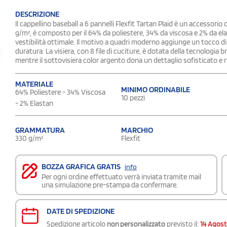
DESCRIZIONE
Il cappellino baseball a 6 pannelli Flexfit Tartan Plaid è un accessorio
g/m², è composto per il 64% da poliestere, 34% da viscosa e 2% da ela
vestibilità ottimale. Il motivo a quadri moderno aggiunge un tocco di o
duratura. La visiera, con 8 file di cuciture, è dotata della tecnologi
mentre il sottovisiera color argento dona un dettaglio sofisticato e r
MATERIALE
MINIMO ORDINABILE
64% Poliestere - 34% Viscosa
10 pezzi
- 2% Elastan
GRAMMATURA
MARCHIO
330 g/m²
Flexfit
BOZZA GRAFICA GRATIS
info
Per ogni ordine effettuato verrà inviata tramite mail
una simulazione pre-stampa da confermare.
DATE DI SPEDIZIONE
Spedizione articolo
non personalizzato
previsto il:
14 Agos