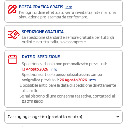
BOZZA GRAFICA GRATIS
info
Per ogni ordine effettuato verrà inviata tramite mail una
simulazione pre-stampa da confermare.
SPEDIZIONE GRATUITA
La spedizione standard è sempre gratuita per tutti gli
ordini e in tutta italia, isole comprese.
DATE DI SPEDIZIONE
Spedizione articolo
non personalizzato
previsto il:
13 Agosto 2026
info
Spedizione articolo
personalizzato con stampa
serigrafica
previsto il:
26 Agosto 2026
info
É possibile
anticipare la data di spedizione
direttamente
al carrello.
Se hai bisogno di una consegna
tassativa
, contattaci al:
02 2111 8602
Packaging e logistica (prodotto neutro)
Codice doganale