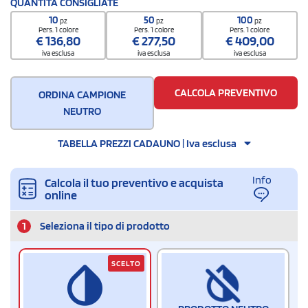
QUANTITÀ CONSIGLIATE
65050030
10
50
100
pz
pz
pz
Pers. 1 colore
Pers. 1 colore
Pers. 1 colore
€
136,80
€
277,50
€
409,00
iva esclusa
iva esclusa
iva esclusa
CALCOLA PREVENTIVO
ORDINA CAMPIONE
NEUTRO
TABELLA PREZZI CADAUNO | Iva esclusa
Info
Calcola il tuo preventivo e acquista
online
1
Seleziona il tipo di prodotto
SCELTO