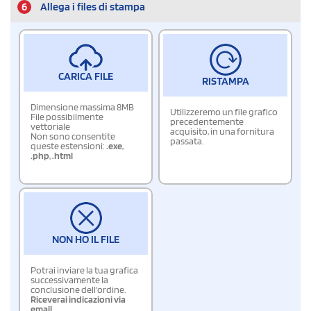
6
Allega i files di stampa
CARICA FILE
RISTAMPA
Dimensione massima 8MB
Utilizzeremo un file grafico
File possibilmente
precedentemente
vettoriale
acquisito, in una fornitura
Non sono consentite
passata.
queste estensioni:
.exe
,
.php
,
.html
NON HO IL FILE
Potrai inviare la tua grafica
successivamente la
conclusione dell'ordine.
Riceverai indicazioni via
email.