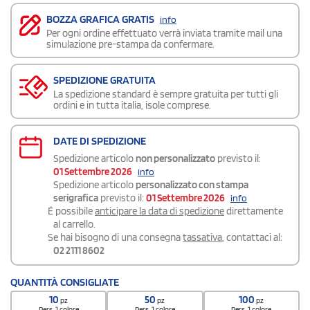
BOZZA GRAFICA GRATIS
info
Per ogni ordine effettuato verrà inviata tramite mail una
simulazione pre-stampa da confermare.
SPEDIZIONE GRATUITA
La spedizione standard è sempre gratuita per tutti gli
ordini e in tutta italia, isole comprese.
DATE DI SPEDIZIONE
Spedizione articolo
non personalizzato
previsto il:
01 Settembre 2026
info
Spedizione articolo
personalizzato con stampa
serigrafica
previsto il:
01 Settembre 2026
info
É possibile
anticipare la data di spedizione
direttamente
al carrello.
Se hai bisogno di una consegna
tassativa
, contattaci al:
02 2111 8602
QUANTITÀ CONSIGLIATE
10
50
100
pz
pz
pz
Pers. 1 colore
Pers. 1 colore
Pers. 1 colore