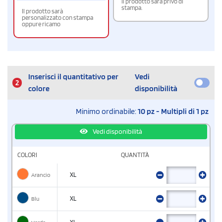
Il prodotto sarà privo di
stampa.
Il prodotto sarà
personalizzato con stampa
oppure ricamo
Inserisci il quantitativo per
Vedi
2
colore
disponibilità
Minimo ordinabile:
10 pz - Multipli di 1 pz
Vedi disponibilità
COLORI
QUANTITÀ
Arancio
XL
Blu
XL