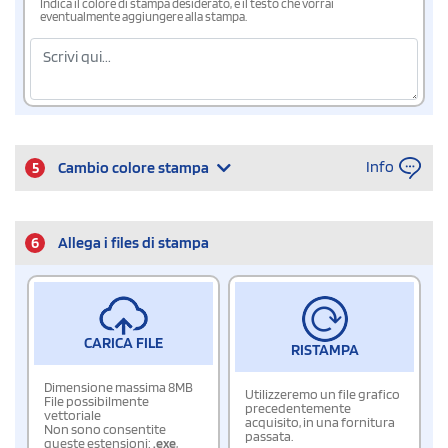
Indica il colore di stampa desiderato, e il testo che vorrai
eventualmente aggiungere alla stampa.
Info
5
Cambio colore stampa
6
Allega i files di stampa
CARICA FILE
RISTAMPA
Dimensione massima 8MB
Utilizzeremo un file grafico
File possibilmente
precedentemente
vettoriale
acquisito, in una fornitura
Non sono consentite
passata.
queste estensioni:
.exe
,