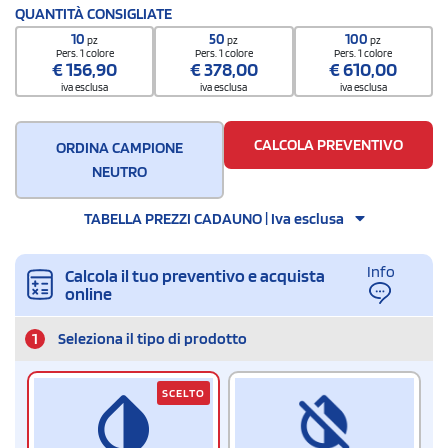
Codice doganale
QUANTITÀ CONSIGLIATE
65050030
10
50
100
pz
pz
pz
Quantità per confezione
Pers. 1 colore
Pers. 1 colore
Pers. 1 colore
€
156,90
€
378,00
€
610,00
24
iva esclusa
iva esclusa
iva esclusa
Quantità per scatola
144
CALCOLA PREVENTIVO
ORDINA CAMPIONE
NEUTRO
TABELLA PREZZI CADAUNO | Iva esclusa
Info
Calcola il tuo preventivo e acquista
online
1
Seleziona il tipo di prodotto
SCELTO