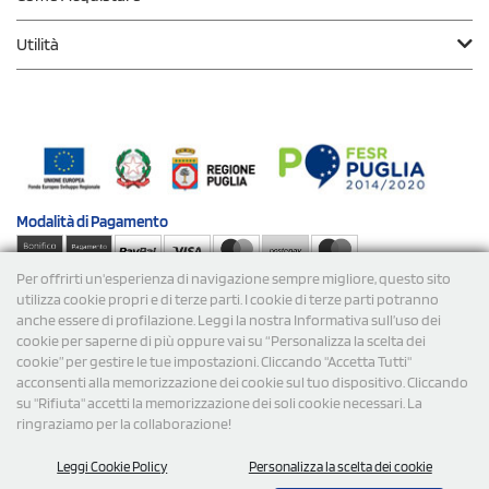
Utilità
Modalità di
Pagamento
Per offrirti un'esperienza di navigazione sempre migliore, questo sito
Spedizioni
utilizza cookie propri e di terze parti. I cookie di terze parti potranno
anche essere di profilazione. Leggi la nostra Informativa sull’uso dei
cookie per saperne di più oppure vai su “Personalizza la scelta dei
cookie” per gestire le tue impostazioni. Cliccando "Accetta Tutti"
acconsenti alla memorizzazione dei cookie sul tuo dispositivo. Cliccando
su "Rifiuta" accetti la memorizzazione dei soli cookie necessari. La
ringraziamo per la collaborazione!
© 2026 StampaSi s.r.l. TUTTI I DIRITTI SONO RISERVATI -
Leggi Cookie Policy
Personalizza la scelta dei cookie
P.Iva/C.F. 09734470967 - N° Rea MI-2110632