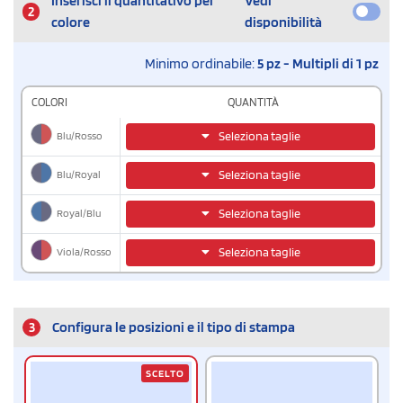
Inserisci il quantitativo per
Vedi
2
colore
disponibilità
Minimo ordinabile:
5 pz - Multipli di 1 pz
COLORI
QUANTITÀ
Blu/Rosso
Seleziona taglie
Blu/Royal
Seleziona taglie
Royal/Blu
Seleziona taglie
Viola/Rosso
Seleziona taglie
3
Configura le posizioni e il tipo di stampa
SCELTO