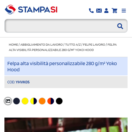
HOME
/
ABBIGLIAMENTO DA LAVORO
/
TUTTO A/Z
/
FELPE LAVORO
/
FELPA
ALTA VISIBILITÀ PERSONALIZZABILE 280 G/M² YOKO HOOD
Felpa alta visibilità personalizzabile 280 g/m² Yoko
Hood
COD.
YHVK05