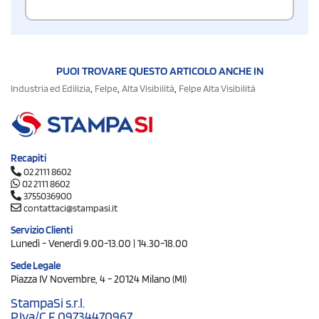
PUOI TROVARE QUESTO ARTICOLO ANCHE IN
,
,
,
Industria ed Edilizia
Felpe
Alta Visibilità
Felpe Alta Visibilità
Recapiti
02 2111 8602
02 2111 8602
3755036900
contattaci@stampasi.it
Servizio Clienti
Lunedì - Venerdì 9.00-13.00 | 14.30-18.00
Sede Legale
Piazza IV Novembre, 4 - 20124 Milano (MI)
StampaSi s.r.l.
P.Iva/C.F. 09734470967