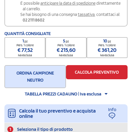
É possibile
anticipare la data di spedizione
direttamente
al carrello.
Se hai bisogno di una consegna
tassativa
, contattaci al:
02 2111 8602
QUANTITÀ CONSIGLIATE
1
5
10
pz
pz
pz
Pers. 1 colore
Pers. 1 colore
Pers. 1 colore
€
77,52
€
215,60
€
361,20
iva esclusa
iva esclusa
iva esclusa
CALCOLA PREVENTIVO
ORDINA CAMPIONE
NEUTRO
TABELLA PREZZI CADAUNO | Iva esclusa
Info
Calcola il tuo preventivo e acquista
online
1
Seleziona il tipo di prodotto