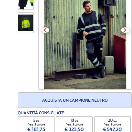
ACQUISTA UN CAMPIONE NEUTRO
QUANTITÀ CONSIGLIATE
5
10
20
pz
pz
pz
Pers. 1 colore
Pers. 1 colore
Pers. 1 colore
€
181,75
€
323,50
€
547,20