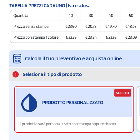
TABELLA PREZZI CADAUNO | Iva esclusa
Quantità
10
30
40
50
Prezzo senza stampa
€
23,40
€
20,75
€
19,70
€
18,65
Prezzo con stampa 1 colore
€
32,35
€
23,84
€
23,55
€
23,09
Calcola il tuo preventivo e acquista online
1
Seleziona il tipo di prodotto
SCELTO
PRODOTTO PERSONALIZZATO
Il prodotto sarà personalizzato con stampa oppure ricamo