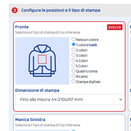
3
Configura le posizioni e il tipo di stampa
Fronte
SCELTO
Seleziona il tipo di stampa di tuo interesse
Nessun colore
1 colore
(vedi)
2 colori
3 colori
4 Colori
5 Colori
Quadricromia
Ricamo
Stampa digitale
Dimensione di stampa
Manica Sinistra
Seleziona il tipo di stampa di tuo interesse