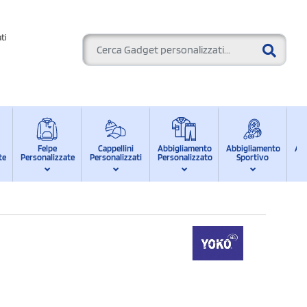
ti
Felpe
Cappellini
Abbigliamento
Abbigliamento
Ab
te
Personalizzate
Personalizzati
Personalizzato
Sportivo
d