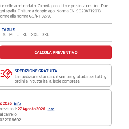
nti e collo arrotondato. Girovita, colletto e polsini a costine. Due
 ogni spalla. Finiture a doppio ago. Norma EN ISO20471:2013
nforme alla norma GO/RT 3279.
TAGLIE
S
M
L
XL
XXL
3XL
CALCOLA PREVENTIVO
SPEDIZIONE GRATUITA
La spedizione standard è sempre gratuita per tutti gli
ordini e in tutta italia, isole comprese.
to 2026
info
revisto il:
27 Agosto 2026
info
l carrello.
02 2111 8602