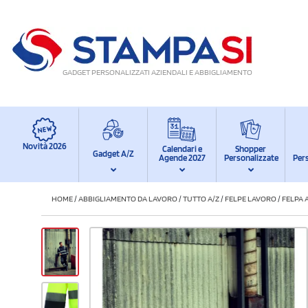
GADGET PERSONALIZZATI AZIENDALI E ABBIGLIAMENTO
Novità 2026
Calendari e
Shopper
Gadget A/Z
Agende 2027
Personalizzate
Per
HOME
/
ABBIGLIAMENTO DA LAVORO
/
TUTTO A/Z
/
FELPE LAVORO
/
FELPA 