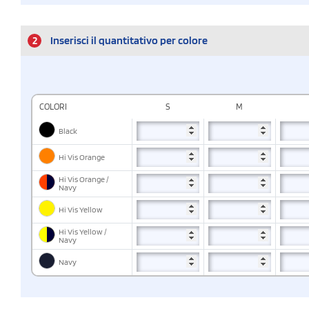
2
Inserisci il quantitativo per colore
COLORI
S
M
Black
Hi Vis Orange
Hi Vis Orange /
Navy
Hi Vis Yellow
Hi Vis Yellow /
Navy
Navy