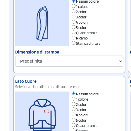
Nessun colore
1 colore
2 colori
3 colori
4 colori
5 colori
Quadricromia
Ricamo
Stampa digitale
Dimensione di stampa
Lato Cuore
Seleziona il tipo di stampa di tuo interesse
Nessun colore
1 colore
2 colori
3 colori
4 colori
5 colori
Quadricromia
Ricamo