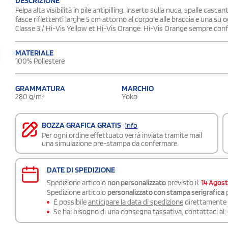
DESCRIZIONE
Felpa alta visibilità in pile antipilling. Inserto sulla nuca, spalle casca
fasce riflettenti larghe 5 cm attorno al corpo e alle braccia e una su
Classe 3 / Hi-Vis Yellow et Hi-Vis Orange. Hi-Vis Orange sempre co
MATERIALE
100% Poliestere
GRAMMATURA
MARCHIO
280 g/m²
Yoko
BOZZA GRAFICA GRATIS
info
Per ogni ordine effettuato verrà inviata tramite mail
una simulazione pre-stampa da confermare.
DATE DI SPEDIZIONE
Spedizione articolo
non personalizzato
previsto il:
14 Agos
Spedizione articolo
personalizzato con stampa serigrafica
p
É possibile
anticipare la data di spedizione
direttamente a
Se hai bisogno di una consegna
tassativa
, contattaci al: