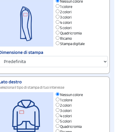
Nessun colore
1 colore
2 colori
3 colori
4 colori
5 colori
Quadricromia
Ricamo
Stampa digitale
Dimensione di stampa
Lato destro
Seleziona il tipo di stampa di tuo interesse
Nessun colore
1 colore
2 colori
3 colori
4 colori
5 colori
Quadricromia
Ricamo