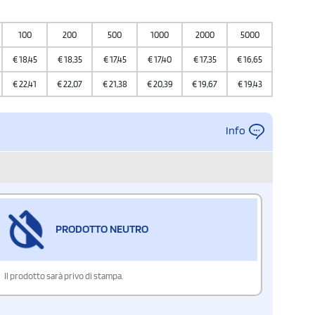
100
200
500
1000
2000
5000
10000
€
18,45
€
18,35
€
17,45
€
17,40
€
17,35
€
16,65
€
16,45
€
22,41
€
22,07
€
21,38
€
20,39
€
19,67
€
19,43
€
19,05
Info
PRODOTTO NEUTRO
Il prodotto sarà privo di stampa.