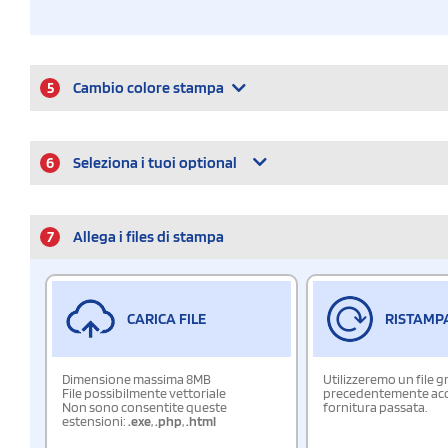
5
Cambio colore stampa
6
Seleziona i tuoi optional
7
Allega i files di stampa
CARICA FILE
RISTAMP
Dimensione massima 8MB
Utilizzeremo un file g
File possibilmente vettoriale
precedentemente acqu
Non sono consentite queste
fornitura passata.
estensioni:
.exe
,
.php
,
.html