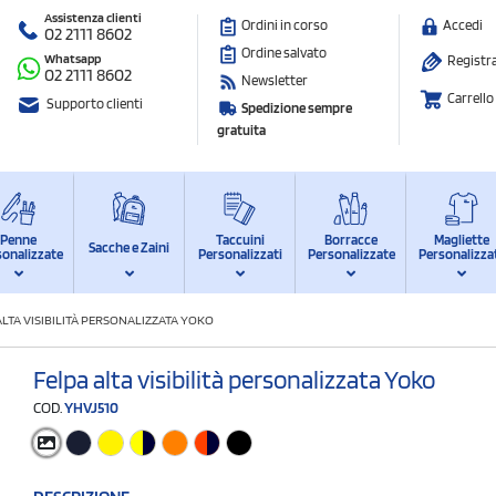
Assistenza clienti
Ordini in corso
Accedi
02 2111 8602
Ordine salvato
Whatsapp
Registra
02 2111 8602
Newsletter
Carrello
Supporto clienti
Spedizione sempre
gratuita
Penne
Taccuini
Borracce
Magliette
Sacche e Zaini
sonalizzate
Personalizzati
Personalizzate
Personalizza
ALTA VISIBILITÀ PERSONALIZZATA YOKO
Felpa alta visibilità personalizzata Yoko
COD.
YHVJ510