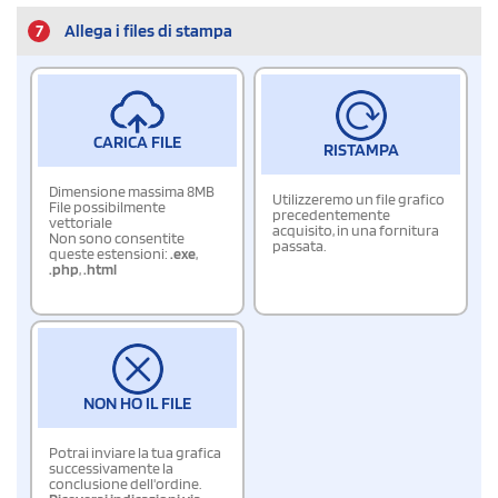
7
Allega i files di stampa
CARICA FILE
RISTAMPA
Dimensione massima 8MB
Utilizzeremo un file grafico
File possibilmente
precedentemente
vettoriale
acquisito, in una fornitura
Non sono consentite
passata.
queste estensioni:
.exe
,
.php
,
.html
NON HO IL FILE
Potrai inviare la tua grafica
successivamente la
conclusione dell'ordine.