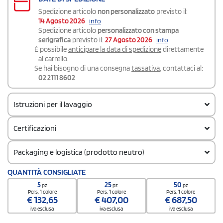
Spedizione articolo
non personalizzato
previsto il:
14 Agosto 2026
info
Spedizione articolo
personalizzato con stampa
serigrafica
previsto il:
27 Agosto 2026
info
É possibile
anticipare la data di spedizione
direttamente
al carrello.
Se hai bisogno di una consegna
tassativa
, contattaci al:
02 2111 8602
Istruzioni per il lavaggio
Certificazioni
Packaging e logistica (prodotto neutro)
Codice doganale
QUANTITÀ CONSIGLIATE
61102099
5
25
50
pz
pz
pz
Quantità per confezione
Pers. 1 colore
Pers. 1 colore
Pers. 1 colore
€
132,65
€
407,00
€
687,50
5
iva esclusa
iva esclusa
iva esclusa
Quantità per scatola