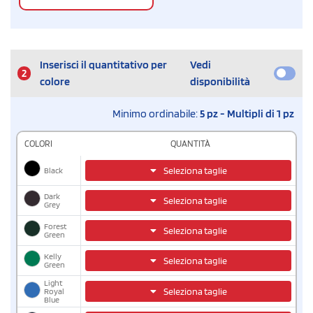
Inserisci il quantitativo per
Vedi
2
colore
disponibilità
Minimo ordinabile:
5 pz - Multipli di 1 pz
COLORI
QUANTITÀ
Black
Seleziona taglie
Dark
Seleziona taglie
Grey
Forest
Seleziona taglie
Green
Kelly
Seleziona taglie
Green
Light
Seleziona taglie
Royal
Blue