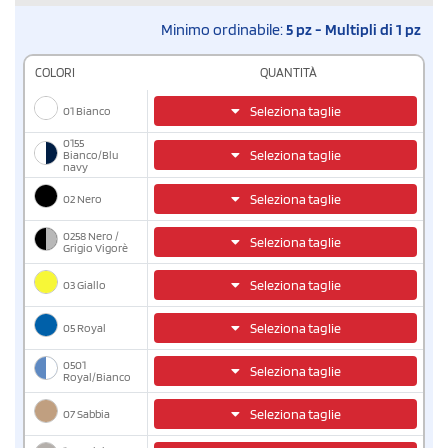
Minimo ordinabile:
5 pz - Multipli di 1 pz
COLORI
QUANTITÀ
01 Bianco
Seleziona taglie
0155
Seleziona taglie
Bianco/Blu
navy
02 Nero
Seleziona taglie
0258 Nero /
Seleziona taglie
Grigio Vigorè
03 Giallo
Seleziona taglie
05 Royal
Seleziona taglie
0501
Seleziona taglie
Royal/Bianco
07 Sabbia
Seleziona taglie