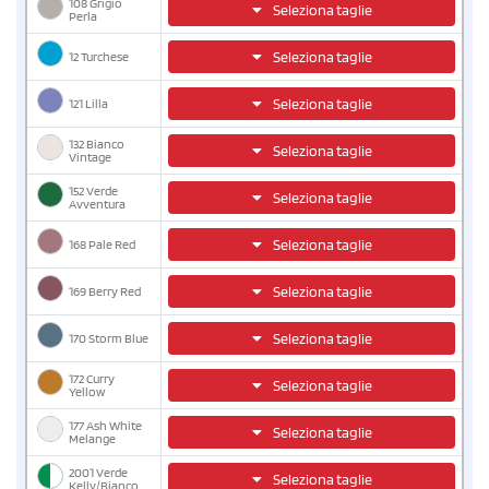
108 Grigio
Seleziona taglie
Perla
12 Turchese
Seleziona taglie
121 Lilla
Seleziona taglie
132 Bianco
Seleziona taglie
Vintage
152 Verde
Seleziona taglie
Avventura
168 Pale Red
Seleziona taglie
169 Berry Red
Seleziona taglie
170 Storm Blue
Seleziona taglie
172 Curry
Seleziona taglie
Yellow
177 Ash White
Seleziona taglie
Melange
2001 Verde
Seleziona taglie
Kelly/Bianco