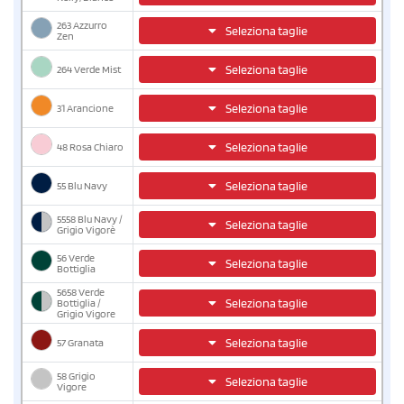
263 Azzurro
Seleziona taglie
Zen
264 Verde Mist
Seleziona taglie
31 Arancione
Seleziona taglie
48 Rosa Chiaro
Seleziona taglie
55 Blu Navy
Seleziona taglie
5558 Blu Navy /
Seleziona taglie
Grigio Vigorè
56 Verde
Seleziona taglie
Bottiglia
5658 Verde
Seleziona taglie
Bottiglia /
Grigio Vigore
57 Granata
Seleziona taglie
58 Grigio
Seleziona taglie
Vigore