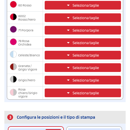
60 Rosso
Seleziona taglie
6002
Seleziona taglie
Rosso/Nero
71 Porpora
Seleziona taglie
78 Rosa
Seleziona taglie
Orchidea
Celeste/Bianco
Seleziona taglie
Granata /
Seleziona taglie
Grigio Vigore
Grigio/Nero
Seleziona taglie
Rosa
Seleziona taglie
chiaro/Grigio
vigore
3
Configura le posizioni e il tipo di stampa