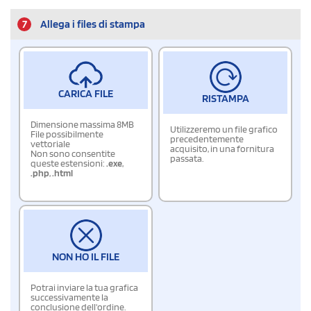
7
Allega i files di stampa
CARICA FILE
RISTAMPA
Dimensione massima 8MB
Utilizzeremo un file grafico
File possibilmente
precedentemente
vettoriale
acquisito, in una fornitura
Non sono consentite
passata.
queste estensioni:
.exe
,
.php
,
.html
NON HO IL FILE
Potrai inviare la tua grafica
successivamente la
conclusione dell'ordine.