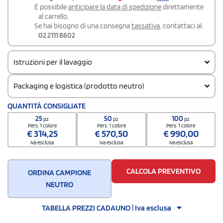
É possibile
anticipare la data di spedizione
direttamente
al carrello.
Se hai bisogno di una consegna
tassativa
, contattaci al:
02 2111 8602
Istruzioni per il lavaggio
Packaging e logistica (prodotto neutro)
Codice doganale
QUANTITÀ CONSIGLIATE
61102091
25
50
100
pz
pz
pz
Quantità per confezione
Pers. 1 colore
Pers. 1 colore
Pers. 1 colore
€
314,25
€
570,50
€
990,00
1
iva esclusa
iva esclusa
iva esclusa
Quantità per scatola
25
CALCOLA PREVENTIVO
ORDINA CAMPIONE
NEUTRO
TABELLA PREZZI CADAUNO | Iva esclusa