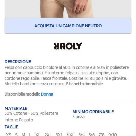
ACQUISTA UN CAMPIONE NEUTRO
DESCRIZIONE
Felpa con cappuccio bicolore al 50% in cotone e al 50% in poliestere
per uomo e bambino. Ha interno felpato, tessuto doppio, con
cordone regolabile. Tasca frontale. Costine 1x1 su polsini e girovita.
Modello bambino senza cordone.
Etichetta rimovibile.
Disponibile modello
Donna
MATERIALE
MINIMO ORDINABILE
50% Cotone - 50% Poliestere
5 pezzi
Interno Felpato
TAGLIE
XS
S
M
L
XL
2XL
3XL
4XL
3/4
5/6
7/8
9/10