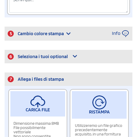
Info
5
Cambio colore stampa
6
Seleziona i tuoi optional
7
Allega i files di stampa
CARICA FILE
RISTAMPA
Dimensione massima 8MB
Utilizzeremo un file grafico
File possibilmente
precedentemente
vettoriale
acquisito, in una fornitura
Non sono consentite