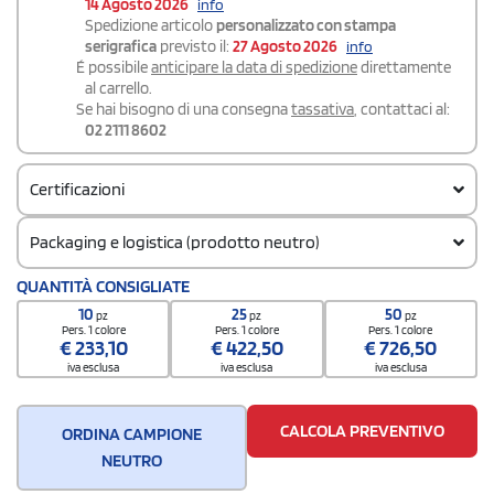
14 Agosto 2026
info
Spedizione articolo
personalizzato con stampa
serigrafica
previsto il:
27 Agosto 2026
info
É possibile
anticipare la data di spedizione
direttamente
al carrello.
Se hai bisogno di una consegna
tassativa
, contattaci al:
02 2111 8602
Certificazioni
Packaging e logistica (prodotto neutro)
Codice doganale
QUANTITÀ CONSIGLIATE
61102099
10
25
50
pz
pz
pz
Pers. 1 colore
Pers. 1 colore
Pers. 1 colore
€
233,10
€
422,50
€
726,50
iva esclusa
iva esclusa
iva esclusa
CALCOLA PREVENTIVO
ORDINA CAMPIONE
NEUTRO