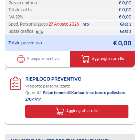
Prezzo unitario
€
0,00
Totale netto
€
0,00
IVA
22
%
€
0,00
Sped. Personalizzato
27 Agosto 2026
Gratis
info
Bozza grafica
Gratis
info
€
0,00
Totale preventivo
Stampa preventivo
Aggiungi al carrello
RIEPILOGO PREVENTIVO
Prodotto personalizzato
Quantità:
Felpe femminili Kariban in cotone e poliestere
270 g/m²
Aggiungi al carrello