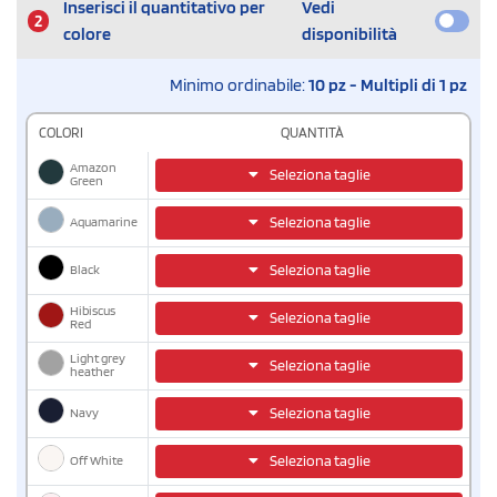
Inserisci il quantitativo per
Vedi
2
colore
disponibilità
Minimo ordinabile:
10 pz - Multipli di 1 pz
COLORI
QUANTITÀ
Amazon
Seleziona taglie
Green
Aquamarine
Seleziona taglie
Black
Seleziona taglie
Hibiscus
Seleziona taglie
Red
Light grey
Seleziona taglie
heather
Navy
Seleziona taglie
Off White
Seleziona taglie