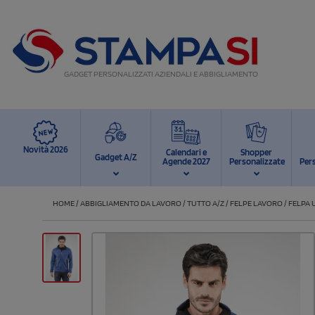
GADGET PERSONALIZZATI AZIENDALI E ABBIGLIAMENTO
Novità 2026
Calendari e
Shopper
Gadget A/Z
Agende 2027
Personalizzate
Per
HOME
/
ABBIGLIAMENTO DA LAVORO
/
TUTTO A/Z
/
FELPE LAVORO
/
FELPA 