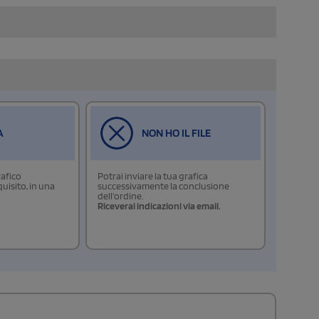
A
NON HO IL FILE
rafico
Potrai inviare la tua grafica
isito, in una
successivamente la conclusione
dell'ordine.
Riceverai indicazioni via email.