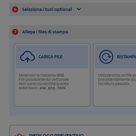
6
Seleziona i tuoi optional
7
Allega i files di stampa
CARICA FILE
RISTAMP
Dimensione massima 8MB
Utilizzeremo un file g
File possibilmente vettoriale
precedentemente acqu
Non sono consentite queste
fornitura passata.
estensioni:
.exe
,
.php
,
.html
RIEPILOGO PREVENTIVO