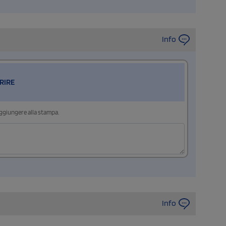
Info
RIRE
aggiungere alla stampa.
Info