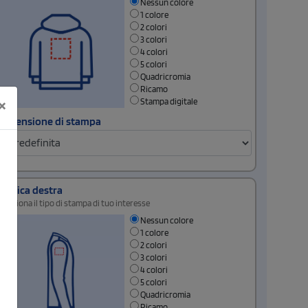
Nessun colore
1 colore
2 colori
3 colori
4 colori
5 colori
Quadricromia
Ricamo
×
Stampa digitale
Dimensione di stampa
Manica destra
Seleziona il tipo di stampa di tuo interesse
Nessun colore
1 colore
2 colori
3 colori
4 colori
5 colori
Quadricromia
Ricamo