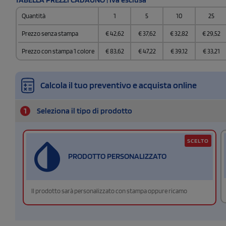
Quantità
1
5
10
25
Prezzo senza stampa
€
42,62
€
37,62
€
32,82
€
29,52
Prezzo con stampa 1 colore
€
83,62
€
47,22
€
39,12
€
33,21
Calcola il tuo preventivo e acquista online
1
Seleziona il tipo di prodotto
SCELTO
PRODOTTO PERSONALIZZATO
Il prodotto sarà personalizzato con stampa oppure ricamo