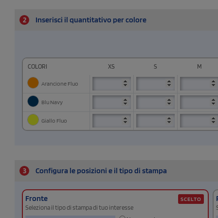
2
Inserisci il quantitativo per colore
COLORI
XS
S
M
Arancione Fluo
Blu Navy
Giallo Fluo
3
Configura le posizioni e il tipo di stampa
Fronte
SCELTO
Seleziona il tipo di stampa di tuo interesse