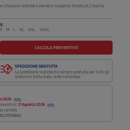
n chiusura centrale e cerniere ricoperte. Dotata di 2 tasche
IE
S
M
L
XL
XXL
XXXL
CALCOLA PREVENTIVO
SPEDIZIONE GRATUITA
La spedizione standard è sempre gratuita per tutti gli
ordini e in tutta italia, isole comprese.
to 2026
info
revisto il:
31 Agosto 2026
info
l carrello.
02 2111 8602