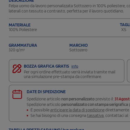
DESCRIZIONE
Felpa uomo da lavoro personalizzata Sottozero in 100% poliestere, co
laterali con tessuto a contrasto, perfetta per il lavoro quotidiano.
TAGL
MATERIALE
XS
100% Poliestere
GRAMMATURA
MARCHIO
320 g/m²
Sottozero
BOZZA GRAFICA GRATIS
info
Per ogni ordine effettuato verrà inviata tramite mail
una simulazione pre-stampa da confermare.
DATE DI SPEDIZIONE
Spedizione articolo
non personalizzato
previsto il:
31 Agos
Spedizione articolo
personalizzato con stampa serigrafica
p
É possibile
anticipare la data di spedizione
direttamente a
Se hai bisogno di una consegna
tassativa
, contattaci al:
TABELLA PREZZI CADAUNO | Iva esclusa