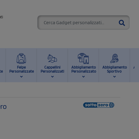
ti
Felpe
Cappellini
Abbigliamento
Abbigliamento
Ab
te
Personalizzate
Personalizzati
Personalizzato
Sportivo
d
ero