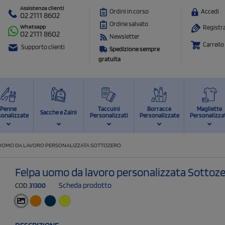
Assistenza clienti
Ordini in corso
Accedi
02 2111 8602
Ordine salvato
Whatsapp
Registra
02 2111 8602
Newsletter
Carrello
Supporto clienti
Spedizione sempre
gratuita
Penne
Taccuini
Borracce
Magliette
Sacche e Zaini
sonalizzate
Personalizzati
Personalizzate
Personalizza
UOMO DA LAVORO PERSONALIZZATA SOTTOZERO
Felpa uomo da lavoro personalizzata Sottoz
Scheda prodotto
COD.
31300