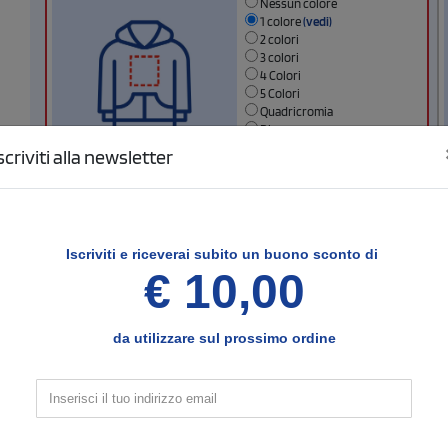
Nessun colore
1 colore
(vedi)
2 colori
3 colori
4 Colori
5 Colori
Quadricromia
Ricamo
Stampa digitale
scriviti alla newsletter
Dimensione di stampa
Iscriviti e
riceverai subito un buono sconto di
€ 10,00
Manica sinistra
Seleziona il tipo di stampa di tuo interesse
Nessun colore
da utilizzare sul prossimo ordine
1 colore
2 colori
3 colori
4 colori
5 colori
Quadricromia
Ricamo