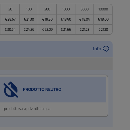
50
100
500
1000
5000
10000
€
28,67
€
21,30
€
19,30
€
18,40
€
18,04
€
18,00
€
30,64
€
24,26
€
22,09
€
21,66
€
21,23
€
21,10
Info
PRODOTTO NEUTRO
Il prodotto sarà privo di stampa.