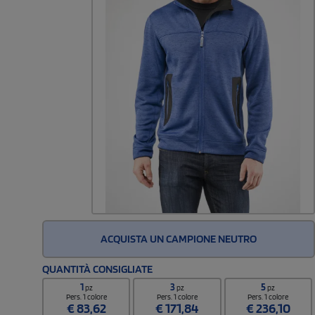
ACQUISTA UN CAMPIONE NEUTRO
QUANTITÀ CONSIGLIATE
1
3
5
pz
pz
pz
Pers. 1 colore
Pers. 1 colore
Pers. 1 colore
€
83,62
€
171,84
€
236,10