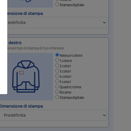
Stampa digitale
Dimensione di stampa
Lato destro
Seleziona il tipo di stampa di tuo interesse
Nessun colore
1 colore
2 colori
3 colori
4 colori
5 colori
Quadricromia
Ricamo
Stampa digitale
Dimensione di stampa