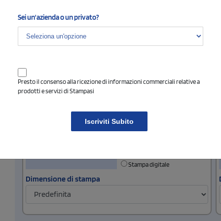
Stampa digitale
Sei un'azienda o un privato?
Dimensione di stampa
Lato cuore
Seleziona il tipo di stampa di tuo interesse
Presto il consenso alla ricezione di informazioni commerciali relative a
prodotti e servizi di Stampasi
Nessun colore
1 colore
2 colori
3 colori
Iscriviti Subito
4 colori
5 colori
Quadricromia
Ricamo
Stampa digitale
Dimensione di stampa