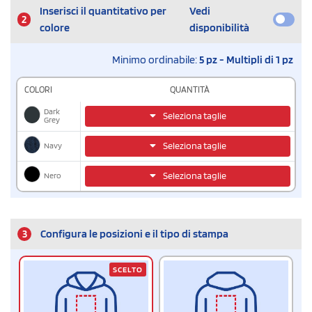
Inserisci il quantitativo per
Vedi
2
colore
disponibilità
Minimo ordinabile:
5 pz - Multipli di 1 pz
COLORI
QUANTITÀ
Dark
Seleziona taglie
Grey
Navy
Seleziona taglie
Nero
Seleziona taglie
3
Configura le posizioni e il tipo di stampa
SCELTO