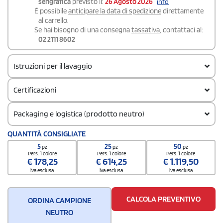
serigrafica
previsto il:
26 Agosto 2026
info
É possibile
anticipare la data di spedizione
direttamente
al carrello.
Se hai bisogno di una consegna
tassativa
, contattaci al:
02 2111 8602
Istruzioni per il lavaggio
Certificazioni
Packaging e logistica (prodotto neutro)
Codice doganale
QUANTITÀ CONSIGLIATE
61102091
5
25
50
pz
pz
pz
Quantità per scatola
Pers. 1 colore
Pers. 1 colore
Pers. 1 colore
€
178,25
€
614,25
€
1.119,50
25
iva esclusa
iva esclusa
iva esclusa
CALCOLA PREVENTIVO
ORDINA CAMPIONE
NEUTRO