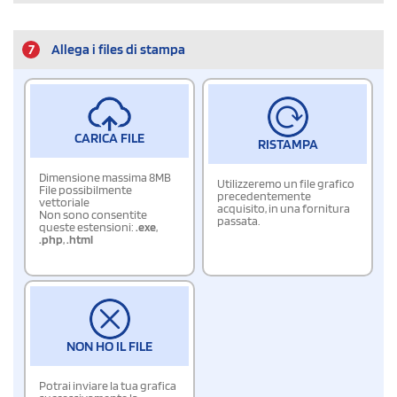
7
Allega i files di stampa
CARICA FILE
RISTAMPA
Dimensione massima 8MB
Utilizzeremo un file grafico
File possibilmente
precedentemente
vettoriale
acquisito, in una fornitura
Non sono consentite
passata.
queste estensioni:
.exe
,
.php
,
.html
NON HO IL FILE
Potrai inviare la tua grafica