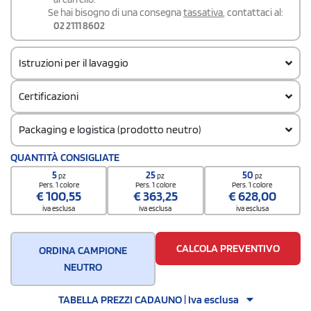
Se hai bisogno di una consegna
tassativa
, contattaci al:
02 2111 8602
Istruzioni per il lavaggio
Certificazioni
Packaging e logistica (prodotto neutro)
Quantità per confezione
QUANTITÀ CONSIGLIATE
5
5
25
50
pz
pz
pz
Quantità per scatola
Pers. 1 colore
Pers. 1 colore
Pers. 1 colore
€
100,55
€
363,25
€
628,00
25
iva esclusa
iva esclusa
iva esclusa
CALCOLA PREVENTIVO
ORDINA CAMPIONE
NEUTRO
TABELLA PREZZI CADAUNO | Iva esclusa