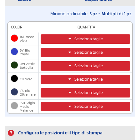
Minimo ordinabile:
5 pz - Multipli di 1 pz
COLORI
QUANTITÀ
161 Rosso
Seleziona taglie
Vivo
241 Blu
Seleziona taglie
Royal
264 Verde
Seleziona taglie
Bottiglia
312 Nero
Seleziona taglie
319 Blu
Seleziona taglie
Oltremare
350 Grigio
Seleziona taglie
Medio
Melange
3
Configura le posizioni e il tipo di stampa