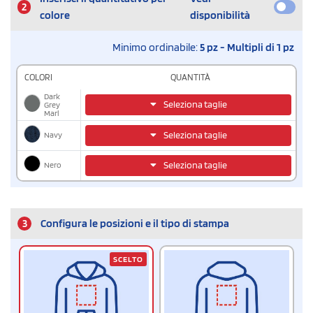
2
colore
disponibilità
Minimo ordinabile:
5 pz - Multipli di 1 pz
COLORI
QUANTITÀ
Dark
Seleziona taglie
Grey
Marl
Navy
Seleziona taglie
Nero
Seleziona taglie
3
Configura le posizioni e il tipo di stampa
SCELTO