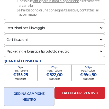
É possibile
anticipare la data di spedizione
direttamente
al carrello.
Se hai bisogno di una consegna
tassativa
, contattaci al:
02 2111 8602
Istruzioni per il lavaggio
Certificazioni
Packaging e logistica (prodotto neutro)
Codice doganale
QUANTITÀ CONSIGLIATE
61103091
5
25
50
pz
pz
pz
Quantità per scatola
Pers. 1 colore
Pers. 1 colore
Pers. 1 colore
€
155,25
€
522,00
€
944,50
25
iva esclusa
iva esclusa
iva esclusa
CALCOLA PREVENTIVO
ORDINA CAMPIONE
NEUTRO