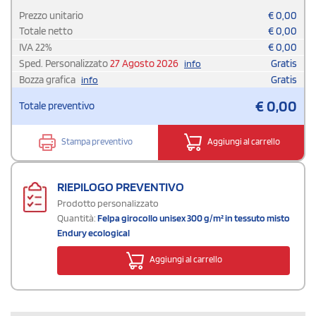
Prezzo unitario
€
0,00
Totale netto
€
0,00
IVA
22
%
€
0,00
Sped. Personalizzato
27 Agosto 2026
Gratis
info
Bozza grafica
Gratis
info
€
0,00
Totale preventivo
Stampa preventivo
Aggiungi al carrello
RIEPILOGO PREVENTIVO
Prodotto personalizzato
Quantità:
Felpa girocollo unisex 300 g/m² in tessuto misto
Endury ecological
Aggiungi al carrello