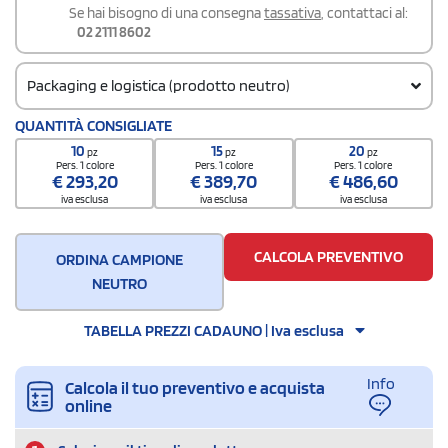
Se hai bisogno di una consegna
tassativa
, contattaci al:
02 2111 8602
Packaging e logistica (prodotto neutro)
Codice doganale
QUANTITÀ CONSIGLIATE
61102099
10
15
20
pz
pz
pz
Pers. 1 colore
Pers. 1 colore
Pers. 1 colore
€
293,20
€
389,70
€
486,60
iva esclusa
iva esclusa
iva esclusa
CALCOLA PREVENTIVO
ORDINA CAMPIONE
NEUTRO
TABELLA PREZZI CADAUNO | Iva esclusa
Info
Calcola il tuo preventivo e acquista
online