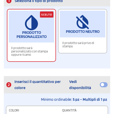
1
Seleziona il tipo di prodotto
SCELTO
PRODOTTO NEUTRO
PRODOTTO
PERSONALIZZATO
Il prodotto sarà privo di
stampa.
Il prodotto sarà
personalizzato con stampa
oppure ricamo
Inserisci il quantitativo per
Vedi
2
colore
disponibilità
Minimo ordinabile:
5 pz - Multipli di 1 pz
COLORI
QUANTITÀ