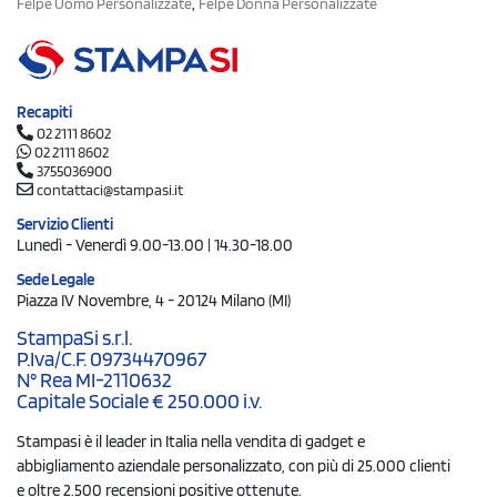
,
Felpe Uomo Personalizzate
Felpe Donna Personalizzate
Recapiti
02 2111 8602
02 2111 8602
3755036900
contattaci@stampasi.it
Servizio Clienti
Lunedì - Venerdì 9.00-13.00 | 14.30-18.00
Sede Legale
Piazza IV Novembre, 4 - 20124 Milano (MI)
StampaSi s.r.l.
P.Iva/C.F. 09734470967
N° Rea MI-2110632
Capitale Sociale € 250.000 i.v.
Stampasi è il leader in Italia nella vendita di gadget e
abbigliamento aziendale personalizzato, con più di 25.000 clienti
e oltre 2.500 recensioni positive ottenute.