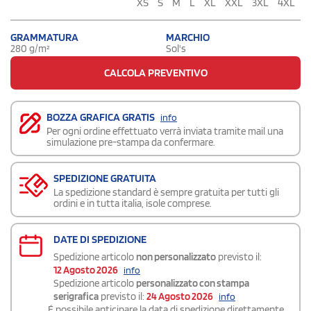
XS
S
M
L
XL
XXL
3XL
4XL
GRAMMATURA
MARCHIO
280 g/m²
Sol's
CALCOLA PREVENTIVO
BOZZA GRAFICA GRATIS
info
Per ogni ordine effettuato verrà inviata tramite mail una
simulazione pre-stampa da confermare.
SPEDIZIONE GRATUITA
La spedizione standard è sempre gratuita per tutti gli
ordini e in tutta italia, isole comprese.
DATE DI SPEDIZIONE
Spedizione articolo
non personalizzato
previsto il:
12 Agosto 2026
info
Spedizione articolo
personalizzato con stampa
serigrafica
previsto il:
24 Agosto 2026
info
É possibile
anticipare la data di spedizione
direttamente