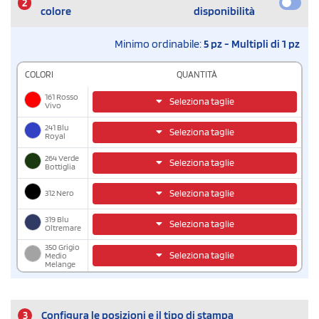
2
colore
disponibilità
Minimo ordinabile:
5 pz - Multipli di 1 pz
COLORI
QUANTITÀ
161 Rosso
Seleziona taglie
Vivo
241 Blu
Seleziona taglie
Royal
264 Verde
Seleziona taglie
Bottiglia
312 Nero
Seleziona taglie
319 Blu
Seleziona taglie
Oltremare
350 Grigio
Seleziona taglie
Medio
Melange
3
Configura le posizioni e il tipo di stampa