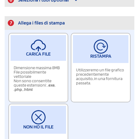
7
Allega i files di stampa
CARICA FILE
RISTAMPA
Dimensione massima 8MB
Utilizzeremo un file grafico
File possibilmente
precedentemente
vettoriale
acquisito, in una fornitura
Non sono consentite
passata.
queste estensioni:
.exe
,
.php
,
.html
NON HO IL FILE