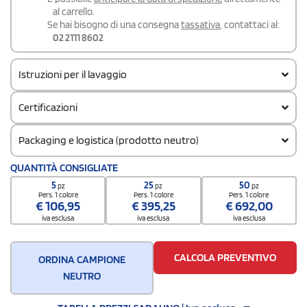
al carrello.
Se hai bisogno di una consegna
tassativa
, contattaci al:
02 2111 8602
Istruzioni per il lavaggio
Certificazioni
Packaging e logistica (prodotto neutro)
Quantità per confezione
QUANTITÀ CONSIGLIATE
5
5
25
50
pz
pz
pz
Quantità per scatola
Pers. 1 colore
Pers. 1 colore
Pers. 1 colore
€
106,95
€
395,25
€
692,00
25
iva esclusa
iva esclusa
iva esclusa
CALCOLA PREVENTIVO
ORDINA CAMPIONE
NEUTRO