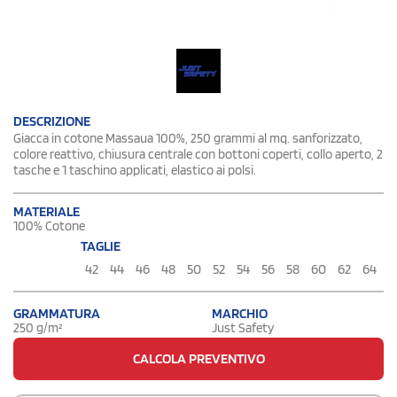
DESCRIZIONE
Giacca in cotone Massaua 100%, 250 grammi al mq. sanforizzato,
colore reattivo, chiusura centrale con bottoni coperti, collo aperto, 2
tasche e 1 taschino applicati, elastico ai polsi.
MATERIALE
100% Cotone
TAGLIE
42
44
46
48
50
52
54
56
58
60
62
64
GRAMMATURA
MARCHIO
250 g/m²
Just Safety
CALCOLA PREVENTIVO