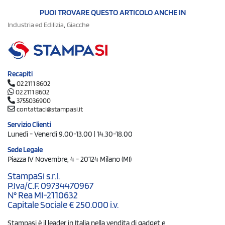
PUOI TROVARE QUESTO ARTICOLO ANCHE IN
,
Industria ed Edilizia
Giacche
Recapiti
02 2111 8602
02 2111 8602
3755036900
contattaci@stampasi.it
Servizio Clienti
Lunedì - Venerdì 9.00-13.00 | 14.30-18.00
Sede Legale
Piazza IV Novembre, 4 - 20124 Milano (MI)
StampaSi s.r.l.
P.Iva/C.F. 09734470967
N° Rea MI-2110632
Capitale Sociale € 250.000 i.v.
Stampasi è il leader in Italia nella vendita di gadget e