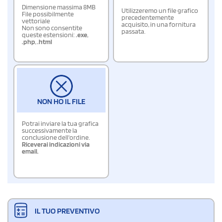
Dimensione massima 8MB
Utilizzeremo un file grafico
File possibilmente
precedentemente
vettoriale
acquisito, in una fornitura
Non sono consentite
passata.
queste estensioni:
.exe
,
.php
,
.html
NON HO IL FILE
Potrai inviare la tua grafica
successivamente la
conclusione dell'ordine.
Riceverai indicazioni via
email.
IL TUO PREVENTIVO