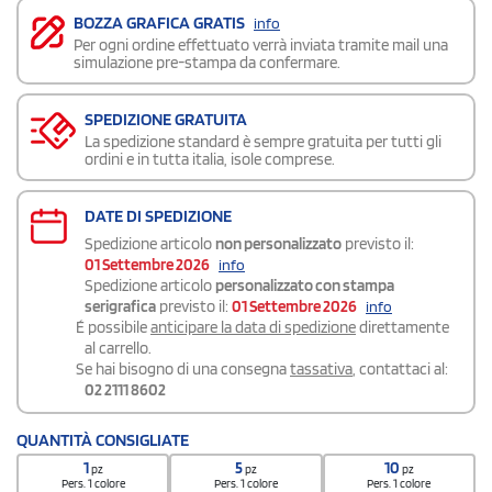
BOZZA GRAFICA GRATIS
info
Per ogni ordine effettuato verrà inviata tramite mail una
simulazione pre-stampa da confermare.
SPEDIZIONE GRATUITA
La spedizione standard è sempre gratuita per tutti gli
ordini e in tutta italia, isole comprese.
DATE DI SPEDIZIONE
Spedizione articolo
non personalizzato
previsto il:
01 Settembre 2026
info
Spedizione articolo
personalizzato con stampa
serigrafica
previsto il:
01 Settembre 2026
info
É possibile
anticipare la data di spedizione
direttamente
al carrello.
Se hai bisogno di una consegna
tassativa
, contattaci al:
02 2111 8602
QUANTITÀ CONSIGLIATE
1
5
10
pz
pz
pz
Pers. 1 colore
Pers. 1 colore
Pers. 1 colore