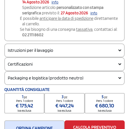
14 Agosto 2026
info
Spedizione articolo
personalizzato con stampa
serigrafica
previsto il:
27 Agosto 2026
info
É possibile
anticipare la data di spedizione
direttamente
al carrello.
Se hai bisogno di una consegna
tassativa
, contattaci al:
02 2111 8602
Istruzioni per il lavaggio
Certificazioni
Packaging e logistica (prodotto neutro)
Codice doganale
QUANTITÀ CONSIGLIATE
62033390
1
3
5
pz
pz
pz
Quantità per confezione
Pers. 1 colore
Pers. 1 colore
Pers. 1 colore
€
175,42
€
447,24
€
680,10
1
iva esclusa
iva esclusa
iva esclusa
Quantità per scatola
5
CALCOLA PREVENTIVO
ORDINA CAMPIONE