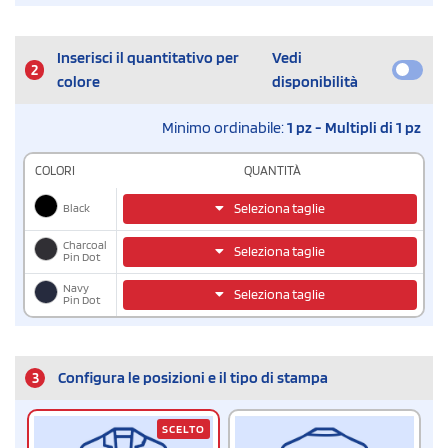
Inserisci il quantitativo per
Vedi
2
colore
disponibilità
Minimo ordinabile:
1 pz - Multipli di 1 pz
COLORI
QUANTITÀ
Black
Seleziona taglie
Charcoal
Seleziona taglie
Pin Dot
Navy
Seleziona taglie
Pin Dot
3
Configura le posizioni e il tipo di stampa
SCELTO