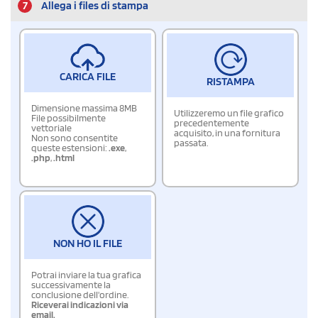
7
Allega i files di stampa
CARICA FILE
RISTAMPA
Dimensione massima 8MB
Utilizzeremo un file grafico
File possibilmente
precedentemente
vettoriale
acquisito, in una fornitura
Non sono consentite
passata.
queste estensioni:
.exe
,
.php
,
.html
NON HO IL FILE
Potrai inviare la tua grafica
successivamente la
conclusione dell'ordine.
Riceverai indicazioni via
email.